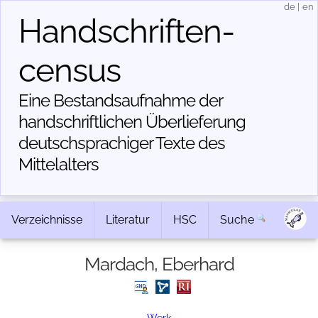
de
|
en
Handschriften­
census
Eine Bestandsaufnahme der
handschriftlichen Über­lieferung
deutschsprachiger Texte des
Mittelalters
Verzeichnisse
Literatur
HSC
Suche
Mardach, Eberhard
Werk