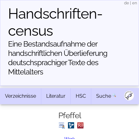
de
|
en
Handschriften­
census
Eine Bestandsaufnahme der
handschriftlichen Über­lieferung
deutschsprachiger Texte des
Mittelalters
Verzeichnisse
Literatur
HSC
Suche
Pfeffel
Werk