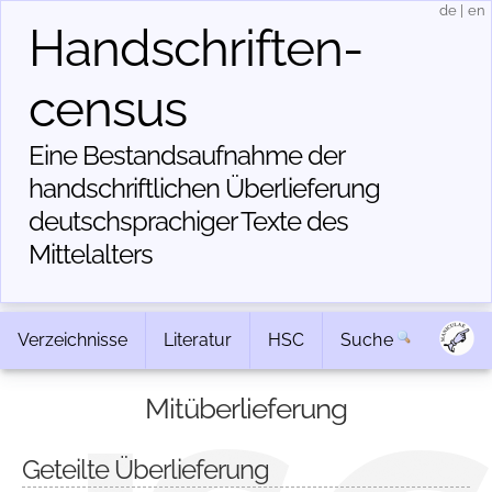
de
|
en
Handschriften­
census
Eine Bestandsaufnahme der
handschriftlichen Über­lieferung
deutschsprachiger Texte des
Mittelalters
Verzeichnisse
Literatur
HSC
Suche
Mitüberlieferung
Geteilte Überlieferung