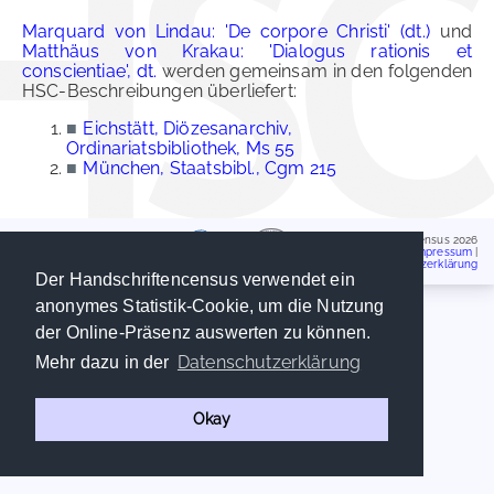
Marquard von Lindau: 'De corpore Christi' (dt.)
und
Matthäus von Krakau: 'Dialogus rationis et
conscientiae', dt.
werden gemeinsam in den folgenden
HSC-Beschreibungen überliefert:
■
Eichstätt, Diözesanarchiv,
Ordinariatsbibliothek, Ms 55
■
München, Staatsbibl., Cgm 215
Handschriftencensus 2026
Impressum
|
Datenschutzerklärung
Der Handschriftencensus verwendet ein
anonymes Statistik-Cookie, um die Nutzung
der Online-Präsenz auswerten zu können.
Datenschutzerklärung
Mehr dazu in der
Okay