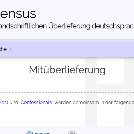
census
dschriftlichen Über­lieferung deutschsprachi
che
Mitüberlieferung
dt.)
und
'Confessionale'
werden gemeinsam in der folgenden