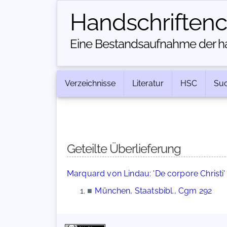
Handschriften­
Eine Bestandsaufnahme der han
Verzeichnisse
Literatur
HSC
Su
Geteilte Überlieferung
Marquard von Lindau: 'De corpore Christi' (
■
München, Staatsbibl., Cgm 292