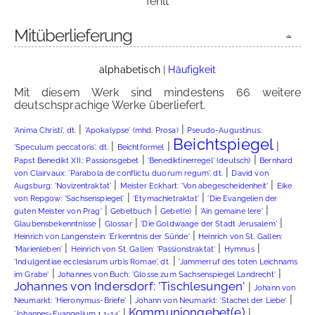
fehlt
Mitüberlieferung
alphabetisch
|
Häufigkeit
Mit diesem Werk sind mindestens 66 weitere
deutschsprachige Werke überliefert.
|
|
'Anima Christi', dt.
'Apokalypse' (mhd. Prosa)
Pseudo-Augustinus:
Beichtspiegel
|
|
|
'Speculum peccatoris', dt.
Beichtformel
|
|
Papst Benedikt XII.: Passionsgebet
'Benediktinerregel' (deutsch)
Bernhard
|
von Clairvaux: 'Parabola de conflictu duorum regum', dt.
David von
|
|
Augsburg: 'Novizentraktat'
Meister Eckhart: 'Von abegescheidenheit'
Eike
|
|
von Repgow: 'Sachsenspiegel'
'Etymachietraktat'
'Die Evangelien der
|
|
|
|
guten Meister von Prag'
Gebetbuch
Gebet(e)
'Ain gemaine lere'
|
|
|
Glaubensbekenntnisse
Glossar
'Die Goldwaage der Stadt Jerusalem'
|
Heinrich von Langenstein: 'Erkenntnis der Sünde'
Heinrich von St. Gallen:
|
|
|
'Marienleben'
Heinrich von St. Gallen: 'Passionstraktat'
Hymnus
|
'Indulgentiae ecclesiarum urbis Romae', dt.
'Jammerruf des toten Leichnams
|
|
im Grabe'
Johannes von Buch: 'Glosse zum Sachsenspiegel Landrecht'
Johannes von Indersdorf: 'Tischlesungen'
|
Johann von
|
|
Neumarkt: 'Hieronymus-Briefe'
Johann von Neumarkt: 'Stachel der Liebe'
Kommuniongebet(e)
|
|
'Johannes-Evangelium 1,1-14'