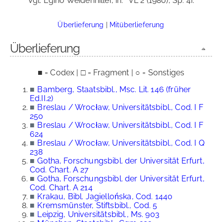
Vgl. Egino Weidenhiller, in:
VL 2 (1980), Sp. 4f.
Überlieferung
|
Mitüberlieferung
Überlieferung
■ = Codex | □ = Fragment | ○ = Sonstiges
■
Bamberg, Staatsbibl., Msc. Lit. 146 (früher
Ed.II.2)
■
Breslau / Wrocław, Universitätsbibl., Cod. I F
250
■
Breslau / Wrocław, Universitätsbibl., Cod. I F
624
■
Breslau / Wrocław, Universitätsbibl., Cod. I Q
238
■
Gotha, Forschungsbibl. der Universität Erfurt,
Cod. Chart. A 27
■
Gotha, Forschungsbibl. der Universität Erfurt,
Cod. Chart. A 214
■
Krakau, Bibl. Jagiellońska, Cod. 1440
■
Kremsmünster, Stiftsbibl., Cod. 5
■
Leipzig, Universitätsbibl., Ms. 903