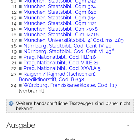
■
München, Staatsbibl., Cgm 292
■
München, Staatsbibl., Cgm 324
■
München, Staatsbibl., Cgm 620
■
München, Staatsbibl., Cgm 744
■
München, Staatsbibl., Cgm 1121
■
München, Staatsbibl., Clm 7038
■
München, Staatsbibl., Clm 14216
■
München, Universitätsbibl., 4° Cod. ms. 489
■
Nürnberg, Stadtbibl., Cod. Cent. IV, 20
d
■
Nürnberg, Stadtbibl., Cod. Cent. VI, 43
■
Prag, Nationalbibl., Cod. III.D.16
■
Prag, Nationalbibl., Cod. VIII.E.21
■
Prag, Nationalbibl., Cod. XXVI.A.5
■
Raigern / Rajhrad (Tschechien),
Benediktinerstift, Cod. R 638
■
Würzburg, Franziskanerkloster, Cod. I 17
[verbrannt]
Weitere handschriftliche Textzeugen sind bisher nicht
bekannt.
Ausgabe