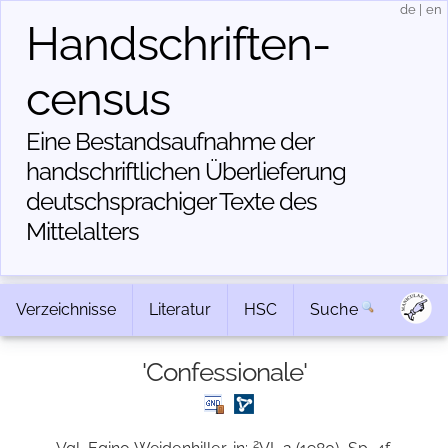
de
|
en
Handschriften­
census
Eine Bestandsaufnahme der
handschriftlichen Über­lieferung
deutschsprachiger Texte des
Mittelalters
Verzeichnisse
Literatur
HSC
Suche
'Confessionale'
2