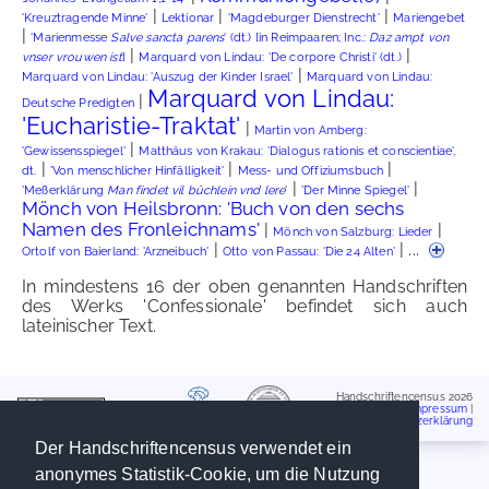
|
|
|
'Kreuztragende Minne'
Lektionar
'Magdeburger Dienstrecht'
Mariengebet
|
'Marienmesse
Salve sancta parens
' (dt.) [in Reimpaaren; Inc.:
Daz ampt von
|
|
vnser vrouwen ist
]
Marquard von Lindau: 'De corpore Christi' (dt.)
|
Marquard von Lindau: 'Auszug der Kinder Israel'
Marquard von Lindau:
Marquard von Lindau:
|
Deutsche Predigten
'Eucharistie-Traktat'
|
Martin von Amberg:
|
'Gewissensspiegel'
Matthäus von Krakau: 'Dialogus rationis et conscientiae',
|
|
|
dt.
'Von menschlicher Hinfälligkeit'
Mess- und Offiziumsbuch
|
|
'Meßerklärung
Man findet vil büchlein vnd lere
'
'Der Minne Spiegel'
Mönch von Heilsbronn: 'Buch von den sechs
Namen des Fronleichnams'
|
|
Mönch von Salzburg: Lieder
|
| ...
Ortolf von Baierland: 'Arzneibuch'
Otto von Passau: 'Die 24 Alten'
In mindestens 16 der oben genannten Handschriften
des Werks 'Confessionale' befindet sich auch
lateinischer Text.
Handschriftencensus 2026
Impressum
|
Datenschutzerklärung
Der Handschriftencensus verwendet ein
anonymes Statistik-Cookie, um die Nutzung