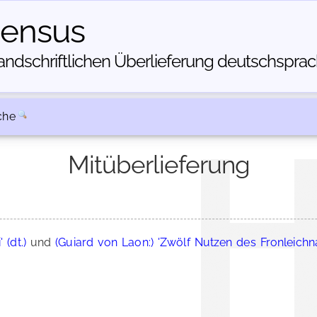
census
dschriftlichen Über­lieferung deutschsprachi
che
Mitüberlieferung
(dt.)
und
(Guiard von Laon:) 'Zwölf Nutzen des Fronleich