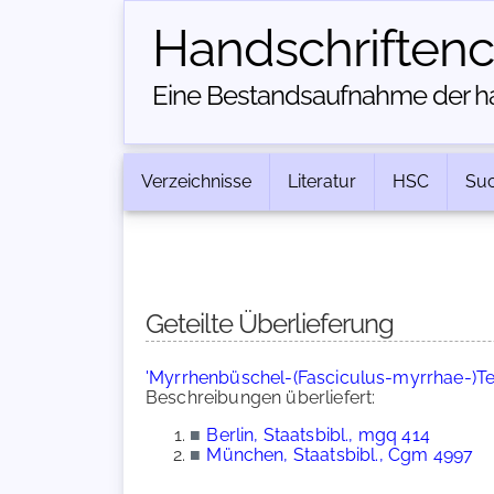
Handschriften­
Eine Bestandsaufnahme der han
Verzeichnisse
Literatur
HSC
Su
Geteilte Überlieferung
'Myrrhenbüschel-(Fasciculus-myrrhae-)Te
Beschreibungen überliefert:
■
Berlin, Staatsbibl., mgq 414
■
München, Staatsbibl., Cgm 4997