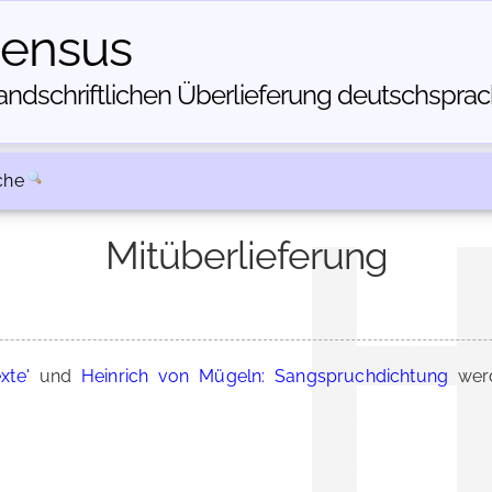
census
dschriftlichen Über­lieferung deutschsprachi
che
Mitüberlieferung
xte'
und
Heinrich von Mügeln: Sangspruchdichtung
werd