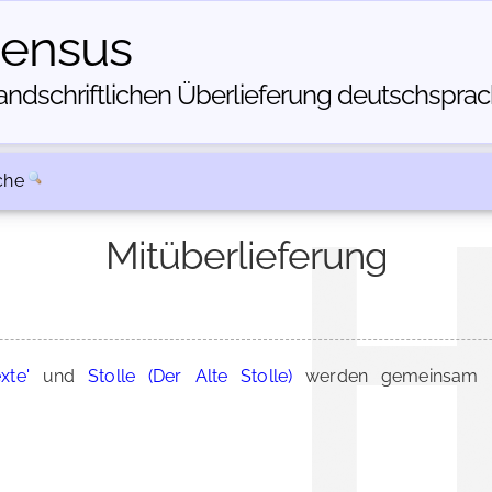
census
dschriftlichen Über­lieferung deutschsprachi
che
Mitüberlieferung
xte'
und
Stolle (Der Alte Stolle)
werden gemeinsam i