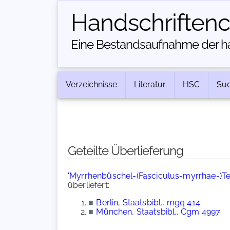
Handschriften­
Eine Bestandsaufnahme der han
Verzeichnisse
Literatur
HSC
Su
Geteilte Überlieferung
'Myrrhenbüschel-(Fasciculus-myrrhae-)Te
überliefert:
■
Berlin, Staatsbibl., mgq 414
■
München, Staatsbibl., Cgm 4997