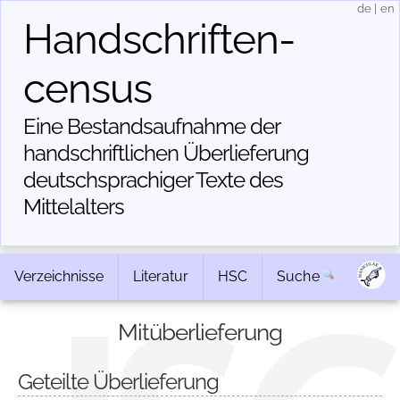
de
|
en
Handschriften­
census
Eine Bestandsaufnahme der
handschriftlichen Über­lieferung
deutschsprachiger Texte des
Mittelalters
Verzeichnisse
Literatur
HSC
Suche
Mitüberlieferung
Geteilte Überlieferung