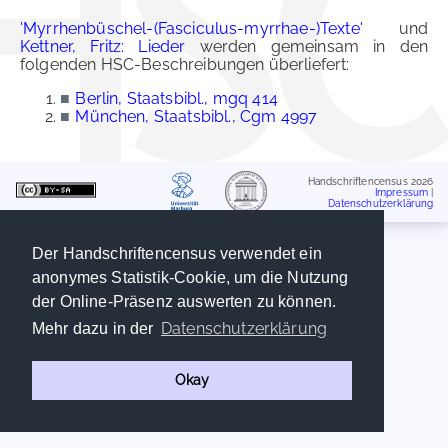
'Myrrhenbüschel-(Fasciculus-myrrhae-)Texte'
und
Kettner, Fritz: Lieder
werden gemeinsam in den
folgenden HSC-Beschreibungen überliefert:
■
Berlin, Staatsbibl., mgq 414
■
München, Staatsbibl., Cgm 4997
Handschriftencensus 2026
Impressum
|
Datenschutzerklärung
Der Handschriftencensus verwendet ein
anonymes Statistik-Cookie, um die Nutzung
der Online-Präsenz auswerten zu können.
Datenschutzerklärung
Mehr dazu in der
Okay