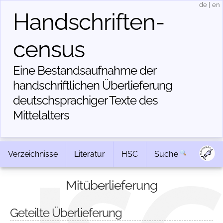
de
|
en
Handschriften­
census
Eine Bestandsaufnahme der
handschriftlichen Über­lieferung
deutschsprachiger Texte des
Mittelalters
Verzeichnisse
Literatur
HSC
Suche
Mitüberlieferung
Geteilte Überlieferung