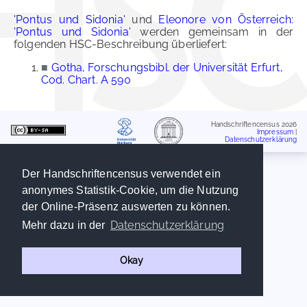
'Pontus und Sidonia'
und
Eleonore von Österreich:
'Pontus und Sidonia'
werden gemeinsam in der
folgenden HSC-Beschreibung überliefert:
■
Gotha, Forschungsbibl. der Universität Erfurt,
Cod. Chart. A 590
Handschriftencensus 2026
Impressum
|
Datenschutzerklärung
Der Handschriftencensus verwendet ein
anonymes Statistik-Cookie, um die Nutzung
der Online-Präsenz auswerten zu können.
Datenschutzerklärung
Mehr dazu in der
Okay