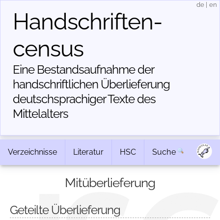
de
|
en
Handschriften­
census
Eine Bestandsaufnahme der
handschriftlichen Über­lieferung
deutschsprachiger Texte des
Mittelalters
Verzeichnisse
Literatur
HSC
Suche
Mitüberlieferung
Geteilte Überlieferung