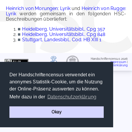
Heinrich von Morungen: Lyrik
und
Heinrich von Rugge:
Lyrik
werden gemeinsam in den folgenden HSC-
Beschreibungen überliefert:
■
Heidelberg, Universitätsbibl., Cpg 357
■
Heidelberg, Universitätsbibl., Cpg 848
■
Stuttgart, Landesbibl., Cod. HB XIII 1
Handschriftencensus 2026
Impressum
|
Datenschutzerklärung
Der Handschriftencensus verwendet ein
anonymes Statistik-Cookie, um die Nutzung
der Online-Präsenz auswerten zu können.
Datenschutzerklärung
Mehr dazu in der
Okay