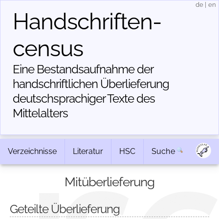
de
|
en
Handschriften­
census
Eine Bestandsaufnahme der
handschriftlichen Über­lieferung
deutschsprachiger Texte des
Mittelalters
Verzeichnisse
Literatur
HSC
Suche
Mitüberlieferung
Geteilte Überlieferung