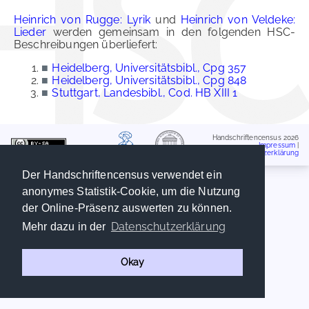
Heinrich von Rugge: Lyrik
und
Heinrich von Veldeke:
Lieder
werden gemeinsam in den folgenden HSC-
Beschreibungen überliefert:
■
Heidelberg, Universitätsbibl., Cpg 357
■
Heidelberg, Universitätsbibl., Cpg 848
■
Stuttgart, Landesbibl., Cod. HB XIII 1
Handschriftencensus 2026
Impressum
|
Datenschutzerklärung
Der Handschriftencensus verwendet ein
anonymes Statistik-Cookie, um die Nutzung
der Online-Präsenz auswerten zu können.
Datenschutzerklärung
Mehr dazu in der
Okay