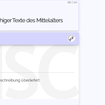
de
|
en
ger Texte des Mittelalters
hreibung überliefert: