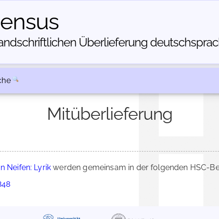
census
dschriftlichen Über­lieferung deutschsprachi
che
Mitüberlieferung
n Neifen: Lyrik
werden gemeinsam in der folgenden HSC-Besc
848