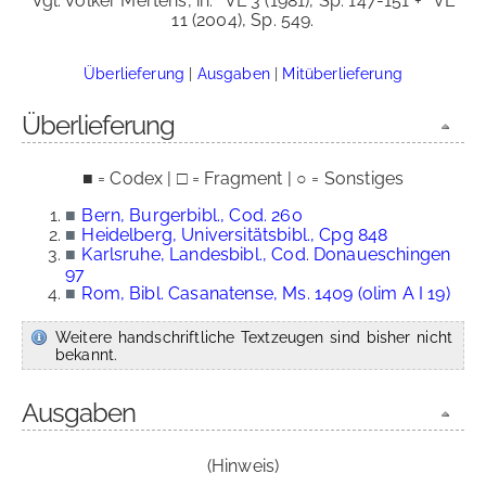
Vgl. Volker Mertens, in:
VL 3 (1981), Sp. 147-151 +
VL
11 (2004), Sp. 549.
Überlieferung
|
Ausgaben
|
Mitüberlieferung
Überlieferung
■ = Codex | □ = Fragment | ○ = Sonstiges
■
Bern, Burgerbibl., Cod. 260
■
Heidelberg, Universitätsbibl., Cpg 848
■
Karlsruhe, Landesbibl., Cod. Donaueschingen
97
■
Rom, Bibl. Casanatense, Ms. 1409 (olim A I 19)
Weitere handschriftliche Textzeugen sind bisher nicht
bekannt.
Ausgaben
(Hinweis)