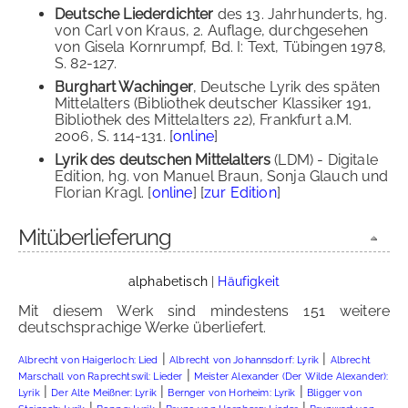
Deutsche Liederdichter
des 13. Jahrhunderts, hg.
von Carl von Kraus, 2. Auflage, durchgesehen
von Gisela Kornrumpf, Bd. I: Text, Tübingen 1978,
S. 82-127.
Burghart Wachinger
, Deutsche Lyrik des späten
Mittelalters (Bibliothek deutscher Klassiker 191,
Bibliothek des Mittelalters 22), Frankfurt a.M.
2006, S. 114-131. [
online
]
Lyrik des deutschen Mittelalters
(LDM) - Digitale
Edition, hg. von Manuel Braun, Sonja Glauch und
Florian Kragl. [
online
] [
zur Edition
]
Mitüberlieferung
alphabetisch
|
Häufigkeit
Mit diesem Werk sind mindestens 151 weitere
deutschsprachige Werke überliefert.
|
|
Albrecht von Haigerloch: Lied
Albrecht von Johannsdorf: Lyrik
Albrecht
|
Marschall von Raprechtswil: Lieder
Meister Alexander (Der Wilde Alexander):
|
|
|
Lyrik
Der Alte Meißner: Lyrik
Bernger von Horheim: Lyrik
Bligger von
|
|
|