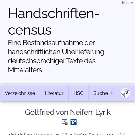
de
|
en
Handschriften­
census
Eine Bestandsaufnahme der
handschriftlichen Über­lieferung
deutschsprachiger Texte des
Mittelalters
Verzeichnisse
Literatur
HSC
Suche
Gottfried von Neifen: Lyrik
2
2