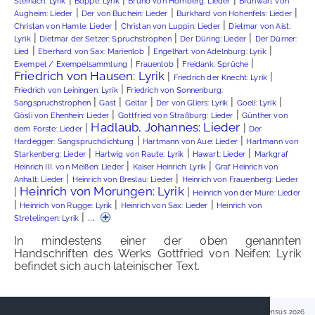
Steinach: Lyrik
Boppe: Lyrik
Bruno von Hornberg: Lieder
Brunwart von
|
|
|
Augheim: Lieder
Der von Buchein: Lieder
Burkhard von Hohenfels: Lieder
|
|
Christan von Hamle: Lieder
Christan von Luppin: Lieder
Dietmar von Aist:
|
|
|
Lyrik
Dietmar der Setzer: Spruchstrophen
Der Düring: Lieder
Der Dürner:
|
|
|
Lied
Eberhard von Sax: Marienlob
Engelhart von Adelnburg: Lyrik
|
|
|
Exempel / Exempelsammlung
Frauenlob
Freidank: Sprüche
Friedrich von Hausen: Lyrik
|
|
Friedrich der Knecht: Lyrik
|
Friedrich von Leiningen: Lyrik
Friedrich von Sonnenburg:
|
|
|
|
|
Sangspruchstrophen
Gast
Geltar
Der von Gliers: Lyrik
Goeli: Lyrik
|
|
Gösli von Ehenhein: Lieder
Gottfried von Straßburg: Lieder
Günther von
Hadlaub, Johannes: Lieder
|
|
dem Forste: Lieder
Der
|
|
Hardegger: Sangspruchdichtung
Hartmann von Aue: Lieder
Hartmann von
|
|
|
Starkenberg: Lieder
Hartwig von Raute: Lyrik
Hawart: Lieder
Markgraf
|
|
Heinrich III. von Meißen: Lieder
Kaiser Heinrich: Lyrik
Graf Heinrich von
|
|
Anhalt: Lieder
Heinrich von Breslau: Lieder
Heinrich von Frauenberg: Lieder
Heinrich von Morungen: Lyrik
|
|
Heinrich von der Mure: Lieder
|
|
|
Heinrich von Rugge: Lyrik
Heinrich von Sax: Lieder
Heinrich von
| ...
Stretelingen: Lyrik
In mindestens einer der oben genannten
Handschriften des Werks Gottfried von Neifen: Lyrik
befindet sich auch lateinischer Text.
Handschriftencensus 2026