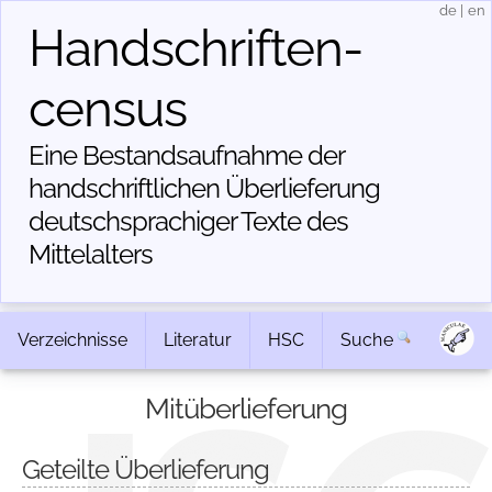
de
|
en
Handschriften­
census
Eine Bestandsaufnahme der
handschriftlichen Über­lieferung
deutschsprachiger Texte des
Mittelalters
Verzeichnisse
Literatur
HSC
Suche
Mitüberlieferung
Geteilte Überlieferung