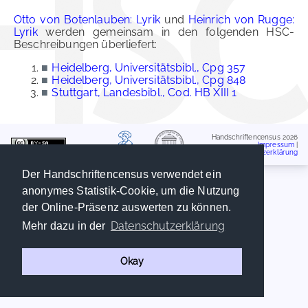
Otto von Botenlauben: Lyrik
und
Heinrich von Rugge:
Lyrik
werden gemeinsam in den folgenden HSC-
Beschreibungen überliefert:
■
Heidelberg, Universitätsbibl., Cpg 357
■
Heidelberg, Universitätsbibl., Cpg 848
■
Stuttgart, Landesbibl., Cod. HB XIII 1
Handschriftencensus 2026
Impressum
|
Datenschutzerklärung
Der Handschriftencensus verwendet ein
anonymes Statistik-Cookie, um die Nutzung
der Online-Präsenz auswerten zu können.
Datenschutzerklärung
Mehr dazu in der
Okay