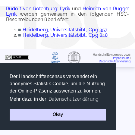
Rudolf von Rotenburg: Lyrik
und
Heinrich von Rugge:
Lyrik
werden gemeinsam in den folgenden HSC-
Beschreibungen überliefert:
■
Heidelberg, Universitätsbibl., Cpg 357
■
Heidelberg, Universitätsbibl., Cpg 848
Handschriftencensus 2026
Impressum
|
Datenschutzerklärung
Der Handschriftencensus verwendet ein
anonymes Statistik-Cookie, um die Nutzung
der Online-Präsenz auswerten zu können.
Datenschutzerklärung
Mehr dazu in der
Okay