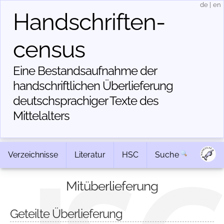
de
|
en
Handschriften­
census
Eine Bestandsaufnahme der
handschriftlichen Über­lieferung
deutschsprachiger Texte des
Mittelalters
Verzeichnisse
Literatur
HSC
Suche
Mitüberlieferung
Geteilte Überlieferung