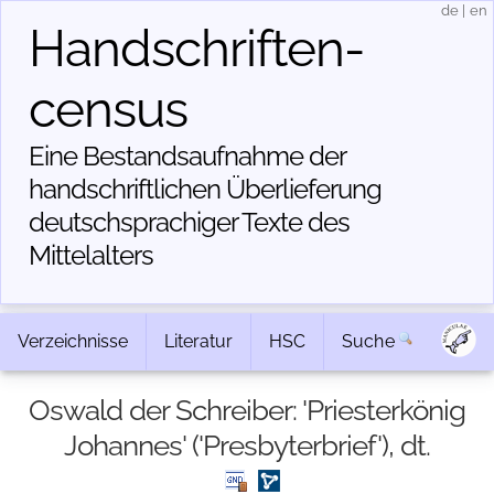
de
|
en
Handschriften­
census
Eine Bestandsaufnahme der
handschriftlichen Über­lieferung
deutschsprachiger Texte des
Mittelalters
Verzeichnisse
Literatur
HSC
Suche
Oswald der Schreiber: 'Priesterkönig
Johannes' ('Presbyterbrief'), dt.