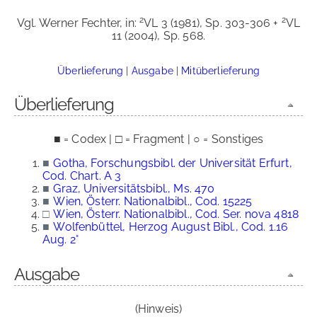
2
2
Vgl. Werner Fechter, in:
VL 3 (1981), Sp. 303-306 +
VL
11 (2004), Sp. 568.
Überlieferung
|
Ausgabe
|
Mitüberlieferung
Überlieferung
■ = Codex | □ = Fragment | ○ = Sonstiges
■
Gotha, Forschungsbibl. der Universität Erfurt,
Cod. Chart. A 3
■
Graz, Universitätsbibl., Ms. 470
■
Wien, Österr. Nationalbibl., Cod. 15225
□
Wien, Österr. Nationalbibl., Cod. Ser. nova 4818
■
Wolfenbüttel, Herzog August Bibl., Cod. 1.16
Aug. 2°
Ausgabe
(Hinweis)