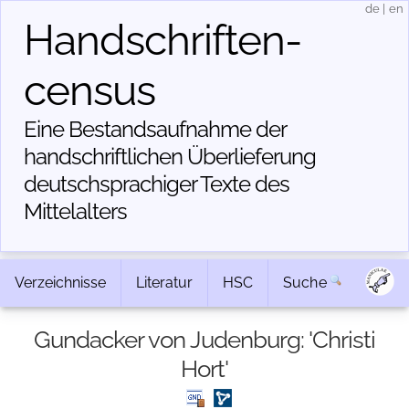
de
|
en
Handschriften­
census
Eine Bestandsaufnahme der
handschriftlichen Über­lieferung
deutschsprachiger Texte des
Mittelalters
Verzeichnisse
Literatur
HSC
Suche
Gundacker von Judenburg: 'Christi
Hort'