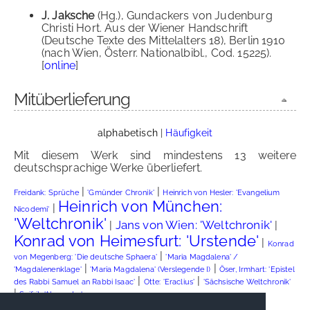
J. Jaksche
(Hg.), Gundackers von Judenburg
Christi Hort. Aus der Wiener Handschrift
(Deutsche Texte des Mittelalters 18), Berlin 1910
(nach Wien, Österr. Nationalbibl., Cod. 15225).
[
online
]
Mitüberlieferung
alphabetisch
|
Häufigkeit
Mit diesem Werk sind mindestens 13 weitere
deutschsprachige Werke überliefert.
|
|
Freidank: Sprüche
'Gmünder Chronik'
Heinrich von Hesler: 'Evangelium
Heinrich von München:
|
Nicodemi'
'Weltchronik'
Jans von Wien: 'Weltchronik'
|
|
Konrad von Heimesfurt: 'Urstende'
|
Konrad
|
von Megenberg: 'Die deutsche Sphaera'
'Maria Magdalena' /
|
|
'Magdalenenklage'
'Maria Magdalena' (Verslegende I)
Öser, Irmhart: 'Epistel
|
|
des Rabbi Samuel an Rabbi Isaac'
Otte: 'Eraclius'
'Sächsische Weltchronik'
|
Seifrit: 'Alexander'