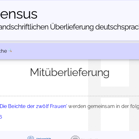
census
dschriftlichen Über­lieferung deutschsprachi
che
Mitüberlieferung
'Die Beichte der zwölf Frauen'
werden gemeinsam in der folg
6