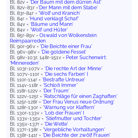
Bl. 82v =
'Der Baum mit dem dürren Ast'
Bl. 82v-83r =
'Der Mann mit dem Stabe'
Bl. 83r-84r =
'Wolf und Kranich'
Bl. 84r =
'Hund verklagt Schaf'
Bl. 84v =
'Bäume und Mann'
Bl. 84v =
'Wolf und Hüter'
Bl. 85r-89v =
Oswald von Wolkenstein
:
Reimpaarreden
Bl. 90r-96v =
'Die Beichte einer Frau'
Bl. 96v-98v =
'Die goldene Fessel'
Bl. 98v-103r, 148r-151v =
Peter Suchenwirt
:
'Minnereden'
Bl. 103r-107v =
'Die rechte Art der Minne'
Bl. 107v-110r =
'Die sechs Farben' I
Bl. 110r-114r =
'Bestrafte Untreue'
Bl. 114v-118r =
'Schloß Immer'
Bl. 118r-122v =
'Der Traum'
Bl. 122v-125r =
'Ratschläge für einen Zaghaften'
Bl. 125r-128r =
'Der Frau Venus neue Ordnung'
Bl. 128r-130r =
'Warnung vor Klaffern'
Bl. 130r-133v =
'Lob der Frauen' I
Bl. 133v-135v =
'Stiefmutter und Tochter'
Bl. 135v-137r =
'Die Wette'
Bl. 137r-138r =
'Vergebliche Vorhaltungen'
Bl. 138r-141r =
'Die Beichte der zwölf Frauen'