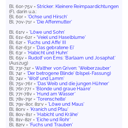
Bl. 60r-75v =
Stricker
:
Kleinere Reimpaardichtungen
(F), darin u.a.:
Bl. 60r =
'Ochse und Hirsch'
Bl. 70v-71r =
'Die Affenmutter'
Bl. 61rv =
'Löwe und Sohn'
Bl. 61v-62r =
'Veiel und Haselblume'
Bl. 62r =
'Fuchs und Affe' III
Bl. 62r-63r =
'Das gebratene Ei'
Bl. 63r =
'Habicht und Huhn'
Bl. 65v =
Rudolf von Ems
:
'Barlaam und Josaphat'
(Auszug)
Bl. 73r-74r =
Walther von Griven
:
'Weiberzauber'
Bl. 74r =
'Der betrogene Blinde' (bîspel-Fassung)
Bl. 74v =
'Wolf und Lamm'
Bl. 75v-76r =
'Das Weib und die jungen Hühner'
Bl. 76r-77r =
'Blonde und graue Haare'
Bl. 77r-78v =
'Hund am Wasser'
Bl. 78v-79r =
'Torenschelte'
Bl. 79v-80r, 81rv =
'Löwe und Maus'
Bl. 80rv =
'Kranich und Pfau'
Bl. 80v-81r =
'Habicht und Krähe'
Bl. 81v-82r =
'Eiche und Rohr'
Bl. 82rv =
'Fuchs und Trauben'