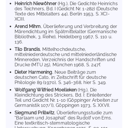
Heinrich Niewöhner
(Hg.), Die Gedichte Heinrichs
des Teichners, Bd. I (Gedicht Nr. 1-282) (Deutsche
Texte des Mittelalters 44), Berlin 1953, S. XCI-
XCIII.
Arend Mihm
, Überlieferung und Verbreitung der
Märendichtung im Spätmittelalter (Germanische
Bibliothek, 3. Reihe), Heidelberg 1967, S. 110 u.
136.
Tilo Brandis
, Mittelhochdeutsche,
mittelniederdeutsche und mittelniederländische
Minnereden. Verzeichnis der Handschriften und
Drucke (MTU 25), München 1968, S. 247f.
Dieter Harmening
, Neue Beiträge zum
deutschen Cato, in: Zeitschrift für deutsche
Philologie 89 (1970), S. 346-368, hier S. 349.
Wolfgang Wilfried Moelleken
(Hg.), Die
Kleindichtung des Strickers, Bd. I: Einleitender
Teil und Gedicht Nr. 1-10 (Göppinger Arbeiten zur
Germanistik 107/I), Göppingen 1973, S. XXVII.
Siegmund Prillwitz
, Überlieferungsstudie zum
"Barlaam und Josaphat" des Rudolf von Ems.
Eine textkritisch-stemmatologische