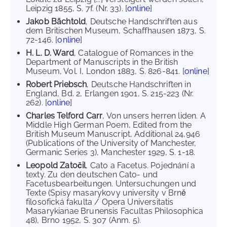
Leipzig 1855, S. 7f. (Nr. 33). [
online
]
Jakob Bächtold
, Deutsche Handschriften aus
dem Britischen Museum, Schaffhausen 1873, S.
72-146. [
online
]
H. L. D. Ward
, Catalogue of Romances in the
Department of Manuscripts in the British
Museum, Vol. I, London 1883, S. 826-841. [
online
]
Robert Priebsch
, Deutsche Handschriften in
England, Bd. 2, Erlangen 1901, S. 215-223 (Nr.
262). [
online
]
Charles Telford Carr
, Von unsers herren liden. A
Middle High German Poem, Edited from the
British Museum Manuscript, Additional 24,946
(Publications of the University of Manchester,
Germanic Series 3), Manchester 1929, S. 1-18.
Leopold Zatočil
, Cato a Facetus. Pojednání a
texty. Zu den deutschen Cato- und
Facetusbearbeitungen. Untersuchungen und
Texte (Spisy masarykovy university v Brně
filosofická fakulta / Opera Universitatis
Masarykianae Brunensis Facultas Philosophica
48), Brno 1952, S. 307 (Anm. 5).