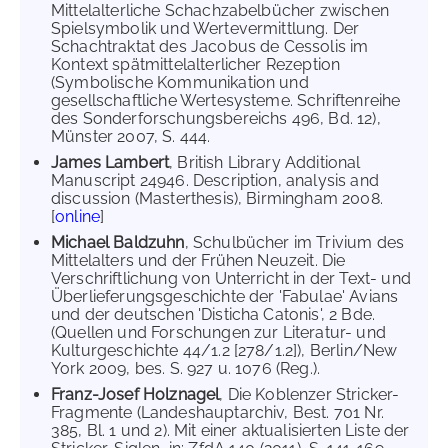
Mittelalterliche Schachzabelbücher zwischen
Spielsymbolik und Wertevermittlung. Der
Schachtraktat des Jacobus de Cessolis im
Kontext spätmittelalterlicher Rezeption
(Symbolische Kommunikation und
gesellschaftliche Wertesysteme. Schriftenreihe
des Sonderforschungsbereichs 496, Bd. 12),
Münster 2007, S. 444.
James Lambert
, British Library Additional
Manuscript 24946. Description, analysis and
discussion (Masterthesis), Birmingham 2008.
[
online
]
Michael Baldzuhn
, Schulbücher im Trivium des
Mittelalters und der Frühen Neuzeit. Die
Verschriftlichung von Unterricht in der Text- und
Überlieferungsgeschichte der 'Fabulae' Avians
und der deutschen 'Disticha Catonis', 2 Bde.
(Quellen und Forschungen zur Literatur- und
Kulturgeschichte 44/1.2 [278/1.2]), Berlin/New
York 2009, bes. S. 927 u. 1076 (Reg.).
Franz-Josef Holznagel
, Die Koblenzer Stricker-
Fragmente (Landeshauptarchiv, Best. 701 Nr.
385, Bl. 1 und 2). Mit einer aktualisierten Liste der