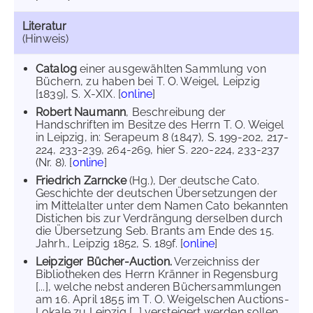
Literatur
(Hinweis)
Catalog
einer ausgewählten Sammlung von
Büchern, zu haben bei T. O. Weigel, Leipzig
[1839], S. X-XIX. [
online
]
Robert Naumann
, Beschreibung der
Handschriften im Besitze des Herrn T. O. Weigel
in Leipzig, in: Serapeum 8 (1847), S. 199-202, 217-
224, 233-239, 264-269, hier S. 220-224, 233-237
(Nr. 8). [
online
]
Friedrich Zarncke
(Hg.), Der deutsche Cato.
Geschichte der deutschen Übersetzungen der
im Mittelalter unter dem Namen Cato bekannten
Distichen bis zur Verdrängung derselben durch
die Übersetzung Seb. Brants am Ende des 15.
Jahrh., Leipzig 1852, S. 189f. [
online
]
Leipziger Bücher-Auction.
Verzeichniss der
Bibliotheken des Herrn Kränner in Regensburg
[...], welche nebst anderen Büchersammlungen
am 16. April 1855 im T. O. Weigelschen Auctions-
Lokale zu Leipzig [...] versteigert werden sollen,