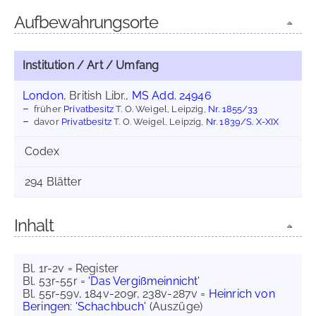
Aufbewahrungsorte
Institution / Art / Umfang
London
, British Libr.,
MS Add. 24946
früher
Privatbesitz
T. O. Weigel, Leipzig,
Nr. 1855/33
davor
Privatbesitz
T. O. Weigel, Leipzig,
Nr. 1839/S. X-XIX
Codex
294 Blätter
Inhalt
Bl. 1r-2v = Register
Bl. 53r-55r =
'Das Vergißmeinnicht'
Bl. 55r-59v, 184v-209r, 238v-287v =
Heinrich von
Beringen
:
'Schachbuch'
(Auszüge)