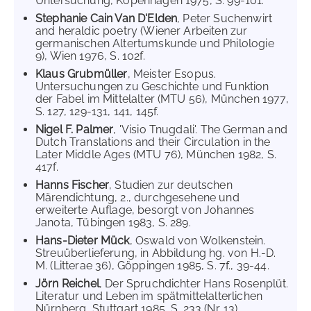
Untersuchung, Kopenhagen 1975, S. 99-101.
Stephanie Cain Van D'Elden
, Peter Suchenwirt
and heraldic poetry (Wiener Arbeiten zur
germanischen Altertumskunde und Philologie
9), Wien 1976, S. 102f.
Klaus Grubmüller
, Meister Esopus.
Untersuchungen zu Geschichte und Funktion
der Fabel im Mittelalter (MTU 56), München 1977,
S. 127, 129-131, 141, 145f.
Nigel F. Palmer
, 'Visio Tnugdali'. The German and
Dutch Translations and their Circulation in the
Later Middle Ages (MTU 76), München 1982, S.
417f.
Hanns Fischer
, Studien zur deutschen
Märendichtung, 2., durchgesehene und
erweiterte Auflage, besorgt von Johannes
Janota, Tübingen 1983, S. 289.
Hans-Dieter Mück
, Oswald von Wolkenstein.
Streuüberlieferung, in Abbildung hg. von H.-D.
M. (Litterae 36), Göppingen 1985, S. 7f., 39-44.
Jörn Reichel
, Der Spruchdichter Hans Rosenplüt.
Literatur und Leben im spätmittelalterlichen
Nürnberg, Stuttgart 1985, S. 233 (Nr. 13).