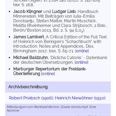
Stricker-Siglen, in: ZfdA 140 (2011), S. 141-169,
hier S. 168.
Jacob Klingner
und
Ludger Lieb
, Handbuch
Minnereden. Mit Beiträgen von Iulia-Emilia
Dorobanţu, Stefan Matter, Martin Muschick,
Melitta Rheinheimer und Clara Strijbosch, 2 Bde.,
Berlin/Boston 2013, Bd. 2, S. 94 (Lo
).
4
James Lambert
, A Critical Edition of the Full Text
of Heinrich von Beringen's "Schachbuch" with
Introduction, Notes and Appendices, Diss.
Birmingham 2017, bes. S. 65-71. [
online
]
Michael Baldzuhn
, 'Disticha Catonis' - Datenbank
der deutschen Übersetzungen. [
online
]
Marburger Repertorium der Freidank-
Überlieferung
[
online
]
Archivbeschreibung
Robert Priebsch (1906)
;
Heinrich Niewöhner (1930)
Mitteilungen von Reinhard Berron, Gisela Kornrumpf, Sine
Nomine