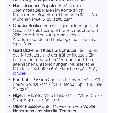
Hans-Joachim Ziegeler
, Erzählen im
Spätmittelalter. Mären im Kontext von
Minnereden, Bispeln und Romanen (MTU 87),
München 1985, S. 26, 225f., 229f.
Claudia Brinker
, Von manigen helden gute tat.
Geschichte als Exempel bei Peter Suchenwirt
(Wiener Arbeiten zur germanischen
Altertumskunde und Philologie 30), Bern u.a.
1987, S. 26.
Gerd Dicke
und
Klaus Grubmüller
, Die Fabeln
des Mittelalters und der frühen Neuzeit. Ein
Katalog der deutschen Versionen und ihrer
lateinischen Entsprechungen (Münstersche
Mittelalter-Schriften 60), München 1987, S. 834.
[
online
]
2
Kurt Ruh
, 'Passion Christi in Reimversen', in:
VL 7
2
(1989), Sp. 328-332 +
VL 11 (2004), Sp. 1166, hier
Sp. 331f.
2
Nigel F. Palmer
, 'Visio Philiberti', in:
VL 10 (1999),
Sp. 412-418, hier Sp. 414f.
Oliver Plessow
unter Mitwirkung von
Volker
Honemann
und
Mareike Temmen
,