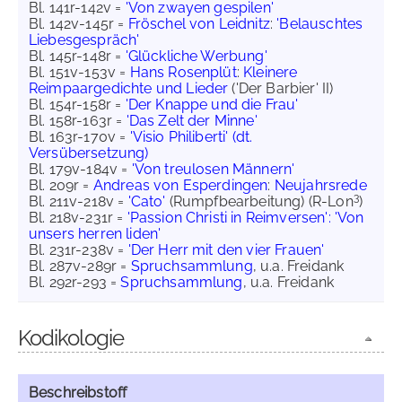
Bl. 141r-142v =
'Von zwayen gespilen'
Bl. 142v-145r =
Fröschel von Leidnitz
:
'Belauschtes
Liebesgespräch'
Bl. 145r-148r =
'Glückliche Werbung'
Bl. 151v-153v =
Hans Rosenplüt
:
Kleinere
Reimpaargedichte und Lieder
('Der Barbier' II)
Bl. 154r-158r =
'Der Knappe und die Frau'
Bl. 158r-163r =
'Das Zelt der Minne'
Bl. 163r-170v =
'Visio Philiberti' (dt.
Versübersetzung)
Bl. 179v-184v =
'Von treulosen Männern'
Bl. 209r =
Andreas von Esperdingen
:
Neujahrsrede
3
Bl. 211v-218v =
'Cato'
(Rumpfbearbeitung) (R-Lon
)
Bl. 218v-231r =
'Passion Christi in Reimversen': 'Von
unsers herren liden'
Bl. 231r-238v =
'Der Herr mit den vier Frauen'
Bl. 287v-289r =
Spruchsammlung
, u.a. Freidank
Bl. 292r-293 =
Spruchsammlung
, u.a. Freidank
Kodikologie
Beschreibstoff