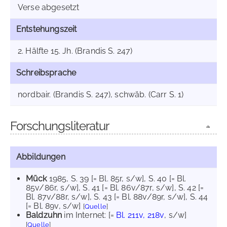
Verse abgesetzt
Entstehungszeit
2. Hälfte 15. Jh. (Brandis S. 247)
Schreibsprache
nordbair. (Brandis S. 247), schwäb. (Carr S. 1)
Forschungsliteratur
Abbildungen
Mück
1985
, S. 39 [= Bl. 85r, s/w]
, S. 40 [= Bl.
85v/86r, s/w]
, S. 41 [= Bl. 86v/87r, s/w]
, S. 42 [=
Bl. 87v/88r, s/w]
, S. 43 [= Bl. 88v/89r, s/w]
, S. 44
[= Bl. 89v, s/w]
[
Quelle
]
Baldzuhn
im Internet:
[=
Bl. 211v, 218v
, s/w]
[
Quelle
]