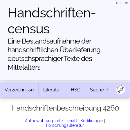
de
|
en
Handschriften­
census
Eine Bestandsaufnahme der
handschriftlichen Über­lieferung
deutschsprachiger Texte des
Mittelalters
Verzeichnisse
Literatur
HSC
Suche
Handschriftenbeschreibung 4260
Aufbewahrungsorte
|
Inhalt
|
Kodikologie
|
Forschungsliteratur