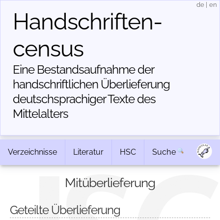
de
|
en
Handschriften­
census
Eine Bestandsaufnahme der
handschriftlichen Über­lieferung
deutschsprachiger Texte des
Mittelalters
Verzeichnisse
Literatur
HSC
Suche
Mitüberlieferung
Geteilte Überlieferung