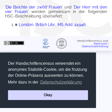
'Die Beichte der zwölf Frauen'
und
'Der Herr mit den
vier Frauen'
werden gemeinsam in der folgenden
HSC-Beschreibung überliefert:
■
London, British Libr., MS Add. 24946
Handschriftencensus 2026
Impressum
|
Datenschutzerklärung
Der Handschriftencensus verwendet ein
anonymes Statistik-Cookie, um die Nutzung
der Online-Präsenz auswerten zu können.
Datenschutzerklärung
Mehr dazu in der
Okay