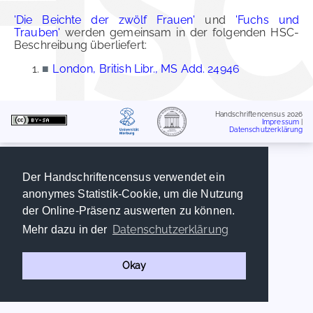
'Die Beichte der zwölf Frauen'
und
'Fuchs und
Trauben'
werden gemeinsam in der folgenden HSC-
Beschreibung überliefert:
■
London, British Libr., MS Add. 24946
Handschriftencensus 2026
Impressum
|
Datenschutzerklärung
Der Handschriftencensus verwendet ein
anonymes Statistik-Cookie, um die Nutzung
der Online-Präsenz auswerten zu können.
Datenschutzerklärung
Mehr dazu in der
Okay