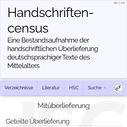
de
|
en
Handschriften­
census
Eine Bestandsaufnahme der
handschriftlichen Über­lieferung
deutschsprachiger Texte des
Mittelalters
Verzeichnisse
Literatur
HSC
Suche
Mitüberlieferung
Geteilte Überlieferung