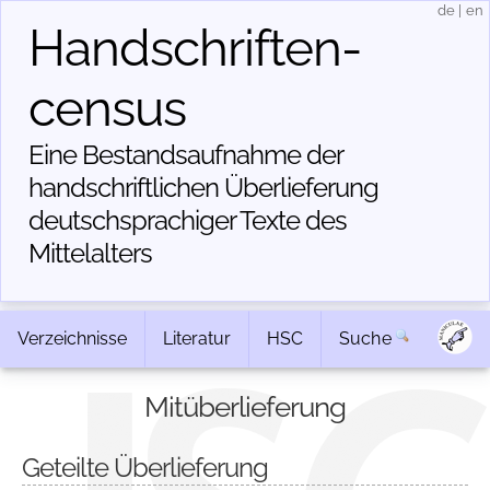
de
|
en
Handschriften­
census
Eine Bestandsaufnahme der
handschriftlichen Über­lieferung
deutschsprachiger Texte des
Mittelalters
Verzeichnisse
Literatur
HSC
Suche
Mitüberlieferung
Geteilte Überlieferung