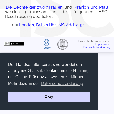
'Die Beichte der zwölf Frauen'
und
'Kranich und Pfau'
werden gemeinsam in der folgenden HSC-
Beschreibung überliefert:
■
London, British Libr., MS Add. 24946
Handschriftencensus 2026
Impressum
|
Datenschutzerklärung
Der Handschriftencensus verwendet ein
anonymes Statistik-Cookie, um die Nutzung
der Online-Präsenz auswerten zu können.
Datenschutzerklärung
Mehr dazu in der
Okay