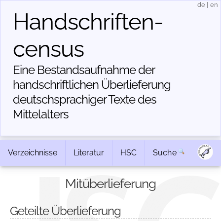
de
|
en
Handschriften­
census
Eine Bestandsaufnahme der
handschriftlichen Über­lieferung
deutschsprachiger Texte des
Mittelalters
Verzeichnisse
Literatur
HSC
Suche
Mitüberlieferung
Geteilte Überlieferung