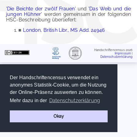
'Die Beichte der zwölf Frauen'
und
'Das Weib und die
jungen Hühner'
werden gemeinsam in der folgenden
HSC-Beschreibung überliefert:
■
London, British Libr., MS Add. 24946
Handschriftencensus 2026
Impressum
|
Datenschutzerklärung
Der Handschriftencensus verwendet ein
anonymes Statistik-Cookie, um die Nutzung
der Online-Präsenz auswerten zu können.
Datenschutzerklärung
Mehr dazu in der
Okay