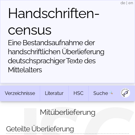
de
|
en
Handschriften­
census
Eine Bestandsaufnahme der
handschriftlichen Über­lieferung
deutschsprachiger Texte des
Mittelalters
Verzeichnisse
Literatur
HSC
Suche
Mitüberlieferung
Geteilte Überlieferung