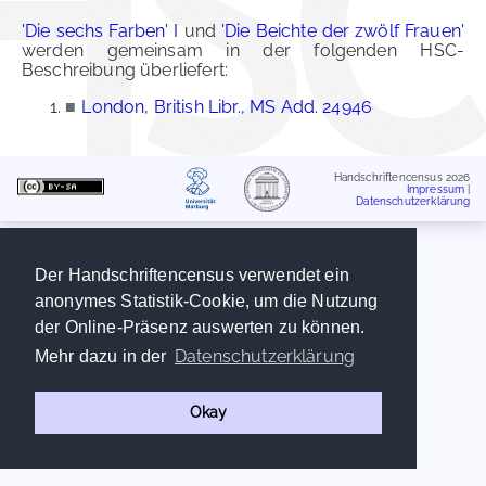
'Die sechs Farben' I
und
'Die Beichte der zwölf Frauen'
werden gemeinsam in der folgenden HSC-
Beschreibung überliefert:
■
London, British Libr., MS Add. 24946
Handschriftencensus 2026
Impressum
|
Datenschutzerklärung
Der Handschriftencensus verwendet ein
anonymes Statistik-Cookie, um die Nutzung
der Online-Präsenz auswerten zu können.
Datenschutzerklärung
Mehr dazu in der
Okay