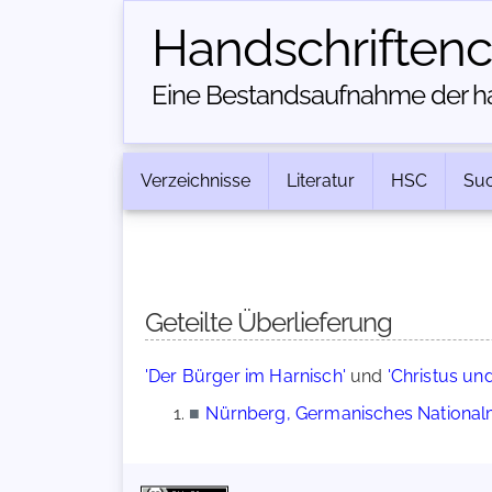
Handschriften­
Eine Bestandsaufnahme der han
Verzeichnisse
Literatur
HSC
Su
Geteilte Überlieferung
'Der Bürger im Harnisch'
und
'Christus un
■
Nürnberg, Germanisches Nationalm