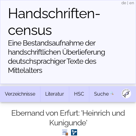
de
|
en
Handschriften­
census
Eine Bestandsaufnahme der
handschriftlichen Über­lieferung
deutschsprachiger Texte des
Mittelalters
Verzeichnisse
Literatur
HSC
Suche
Ebernand von Erfurt: 'Heinrich und
Kunigunde'