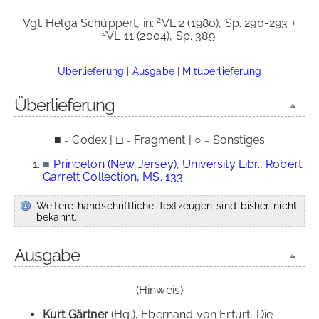
2
Vgl. Helga Schüppert, in:
VL 2 (1980), Sp. 290-293 +
2
VL 11 (2004), Sp. 389.
Überlieferung
|
Ausgabe
|
Mitüberlieferung
Überlieferung
■ = Codex | □ = Fragment | ○ = Sonstiges
■
Princeton (New Jersey), University Libr., Robert
Garrett Collection, MS. 133
Weitere handschriftliche Textzeugen sind bisher nicht
bekannt.
Ausgabe
(Hinweis)
Kurt Gärtner
(Hg.), Ebernand von Erfurt, Die