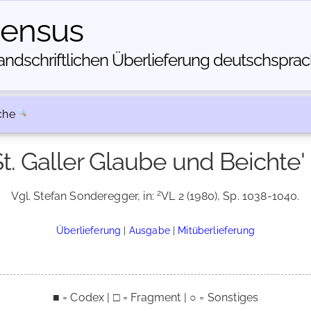
census
dschriftlichen Über­lieferung deutschsprachi
che
St. Galler Glaube und Beichte' I
2
Vgl. Stefan Sonderegger, in:
VL 2 (1980), Sp. 1038-1040.
Überlieferung
|
Ausgabe
|
Mitüberlieferung
■ = Codex | □ = Fragment | ○ = Sonstiges