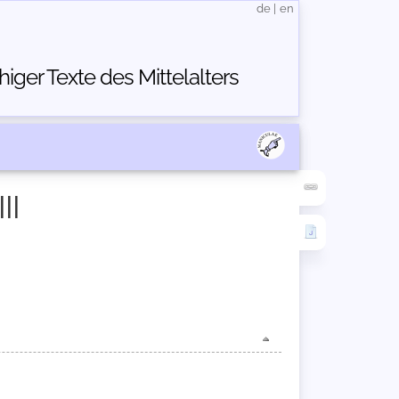
de
|
en
ger Texte des Mittelalters
II