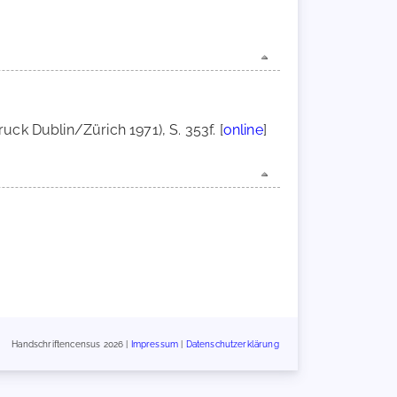
ck Dublin/Zürich 1971), S. 353f. [
online
]
Handschriftencensus 2026 |
Impressum
|
Datenschutzerklärung