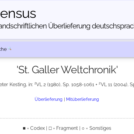
census
dschriftlichen Über­lieferung deutschsprachi
che
'St. Galler Weltchronik'
2
2
eter Kesting, in:
VL 2 (1980), Sp. 1058-1061 +
VL 11 (2004), S
Überlieferung
|
Mitüberlieferung
■ = Codex | □ = Fragment | ○ = Sonstiges