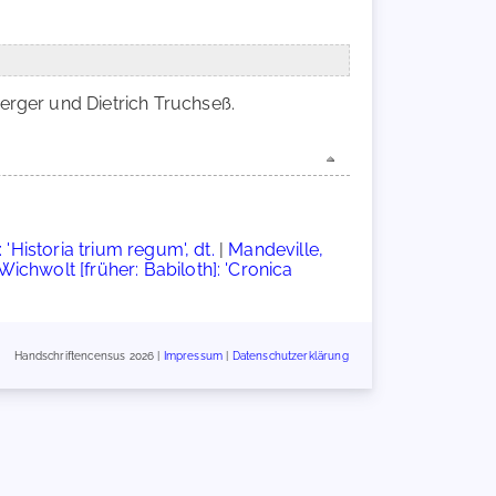
erger und Dietrich Truchseß.
'Historia trium regum', dt.
|
Mandeville,
Wichwolt [früher: Babiloth]: 'Cronica
Handschriftencensus 2026 |
Impressum
|
Datenschutzerklärung