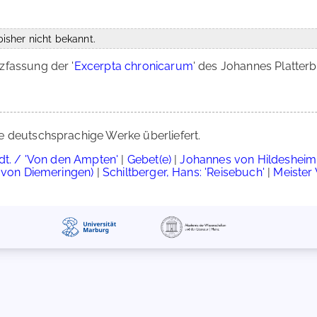
isher nicht bekannt.
zfassung der '
Excerpta chronicarum
' des Johannes Platterb
e deutschsprachige Werke überliefert.
, dt. / 'Von den Ampten'
|
Gebet(e)
|
Johannes von Hildesheim: 
o von Diemeringen)
|
Schiltberger, Hans: 'Reisebuch'
|
Meister 