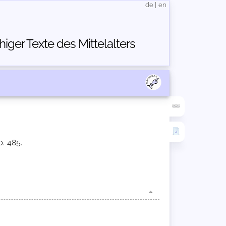
de
|
en
ger Texte des Mittelalters
p. 485.