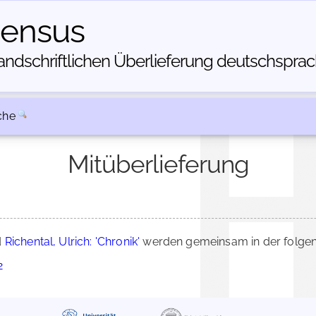
census
dschriftlichen Über­lieferung deutschsprachi
che
Mitüberlieferung
d
Richental, Ulrich: 'Chronik'
werden gemeinsam in der folgen
2