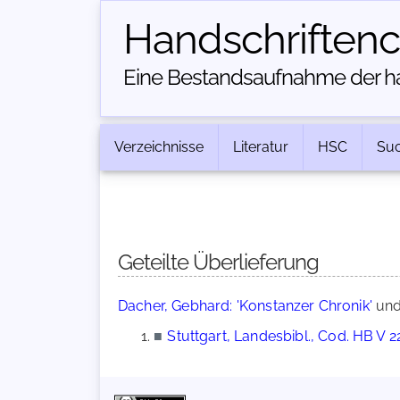
Handschriften­
Eine Bestandsaufnahme der han
Verzeichnisse
Literatur
HSC
Su
Geteilte Überlieferung
Dacher, Gebhard: 'Konstanzer Chronik'
un
■
Stuttgart, Landesbibl., Cod. HB V 2