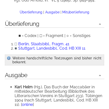
Vgl. Udo Arnold, in:
VL 5 (1985), Sp. 949-954.
Überlieferung
|
Ausgabe
|
Mitüberlieferung
Überlieferung
■ = Codex | □ = Fragment | ○ = Sonstiges
□
Berlin, Staatsbibl., Fragm. 41
■
Stuttgart, Landesbibl., Cod. HB XIII 11
Weitere handschriftliche Textzeugen sind bisher nicht
bekannt.
Ausgabe
Karl Helm
(Hg.), Das Buch der Maccabäer in
mitteldeutscher Bearbeitung (Bibliothek des
Litterarischen Vereins in Stuttgart 233), Tübingen
1904 (nach Stuttgart, Landesbibl., Cod. HB XIII
11). [
online
]