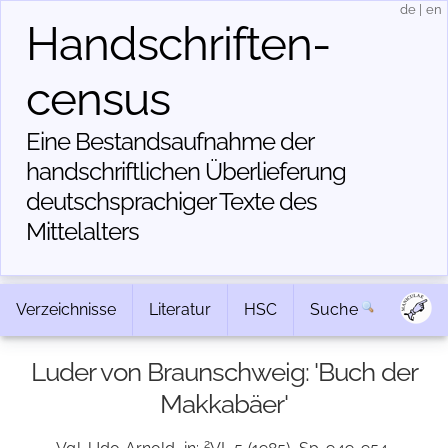
de
|
en
Handschriften­
census
Eine Bestandsaufnahme der
handschriftlichen Über­lieferung
deutschsprachiger Texte des
Mittelalters
Verzeichnisse
Literatur
HSC
Suche
Luder von Braunschweig: 'Buch der
Makkabäer'
2