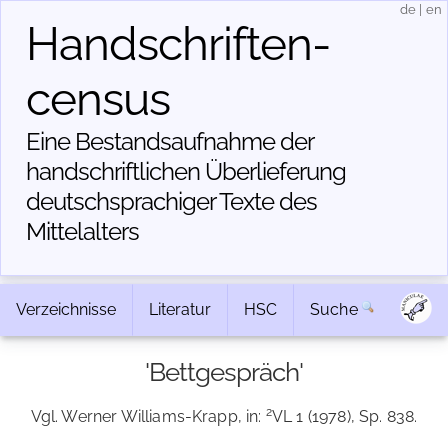
de
|
en
Handschriften­
census
Eine Bestandsaufnahme der
handschriftlichen Über­lieferung
deutschsprachiger Texte des
Mittelalters
Verzeichnisse
Literatur
HSC
Suche
'Bettgespräch'
2
Vgl. Werner Williams-Krapp, in:
VL 1 (1978), Sp. 838.