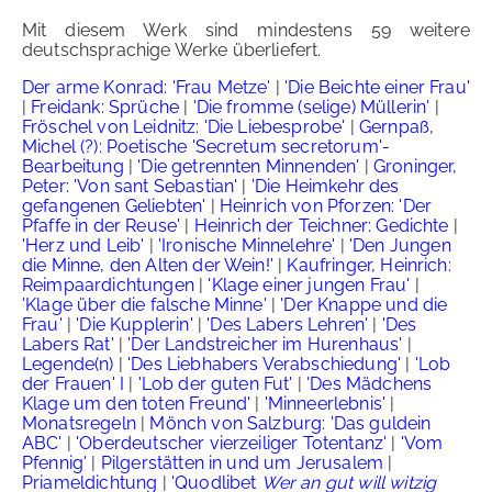
Mit diesem Werk sind mindestens 59 weitere
deutschsprachige Werke überliefert.
Der arme Konrad: 'Frau Metze'
|
'Die Beichte einer Frau'
|
Freidank: Sprüche
|
'Die fromme (selige) Müllerin'
|
Fröschel von Leidnitz: 'Die Liebesprobe'
|
Gernpaß,
Michel (?): Poetische 'Secretum secretorum'-
Bearbeitung
|
'Die getrennten Minnenden'
|
Groninger,
Peter: 'Von sant Sebastian'
|
'Die Heimkehr des
gefangenen Geliebten'
|
Heinrich von Pforzen: 'Der
Pfaffe in der Reuse'
|
Heinrich der Teichner: Gedichte
|
'Herz und Leib'
|
'Ironische Minnelehre'
|
'Den Jungen
die Minne, den Alten der Wein!'
|
Kaufringer, Heinrich:
Reimpaardichtungen
|
'Klage einer jungen Frau'
|
'Klage über die falsche Minne'
|
'Der Knappe und die
Frau'
|
'Die Kupplerin'
|
'Des Labers Lehren'
|
'Des
Labers Rat'
|
'Der Landstreicher im Hurenhaus'
|
Legende(n)
|
'Des Liebhabers Verabschiedung'
|
'Lob
der Frauen' I
|
'Lob der guten Fut'
|
'Des Mädchens
Klage um den toten Freund'
|
'Minneerlebnis'
|
Monatsregeln
|
Mönch von Salzburg: 'Das guldein
ABC'
|
'Oberdeutscher vierzeiliger Totentanz'
|
'Vom
Pfennig'
|
Pilgerstätten in und um Jerusalem
|
Priameldichtung
|
'Quodlibet
Wer an gut will witzig