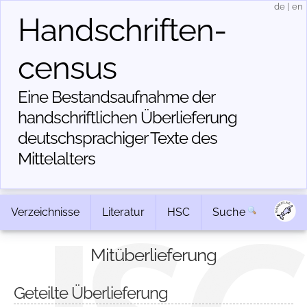
de
|
en
Handschriften­
census
Eine Bestandsaufnahme der
handschriftlichen Über­lieferung
deutschsprachiger Texte des
Mittelalters
Verzeichnisse
Literatur
HSC
Suche
Mitüberlieferung
Geteilte Überlieferung