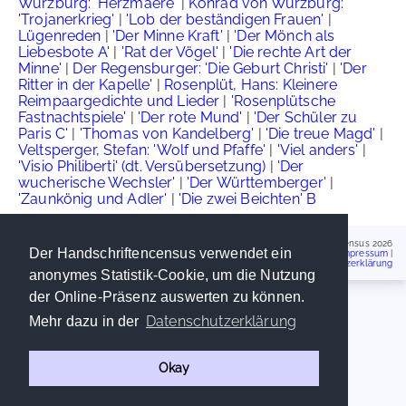
Würzburg: 'Herzmaere'
|
Konrad von Würzburg:
'Trojanerkrieg'
|
'Lob der beständigen Frauen'
|
Lügenreden
|
'Der Minne Kraft'
|
'Der Mönch als
Liebesbote A'
|
'Rat der Vögel'
|
'Die rechte Art der
Minne'
|
Der Regensburger: 'Die Geburt Christi'
|
'Der
Ritter in der Kapelle'
|
Rosenplüt, Hans: Kleinere
Reimpaargedichte und Lieder
|
'Rosenplütsche
Fastnachtspiele'
|
'Der rote Mund'
|
'Der Schüler zu
Paris C'
|
'Thomas von Kandelberg'
|
'Die treue Magd'
|
Veltsperger, Stefan: 'Wolf und Pfaffe'
|
'Viel anders'
|
'Visio Philiberti' (dt. Versübersetzung)
|
'Der
wucherische Wechsler'
|
'Der Württemberger'
|
'Zaunkönig und Adler'
|
'Die zwei Beichten' B
Handschriftencensus 2026
Der Handschriftencensus verwendet ein
Impressum
|
Datenschutzerklärung
anonymes Statistik-Cookie, um die Nutzung
der Online-Präsenz auswerten zu können.
Datenschutzerklärung
Mehr dazu in der
Okay