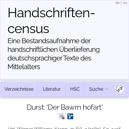
de
|
en
Handschriften­
census
Eine Bestandsaufnahme der
handschriftlichen Über­lieferung
deutschsprachiger Texte des
Mittelalters
Verzeichnisse
Literatur
HSC
Suche
Durst: 'Der Bawrn hofart'
2