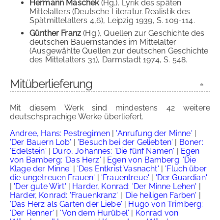
Hermann Maschek
(Hg.), Lyrik des späten
Mittelalters (Deutsche Literatur. Realistik des
Spätmittelalters 4,6), Leipzig 1939, S. 109-114.
Günther Franz
(Hg.), Quellen zur Geschichte des
deutschen Bauernstandes im Mittelalter
(Ausgewählte Quellen zur deutschen Geschichte
des Mittelalters 31), Darmstadt 1974, S. 548.
Mitüberlieferung
Mit diesem Werk sind mindestens 42 weitere
deutschsprachige Werke überliefert.
Andree, Hans: Pestregimen
|
'Anrufung der Minne'
|
'Der Bauern Lob'
|
'Besuch bei der Geliebten'
|
Boner:
'Edelstein'
|
Duro, Johannes: 'Die fünf Namen'
|
Egen
von Bamberg: 'Das Herz'
|
Egen von Bamberg: 'Die
Klage der Minne'
|
'Des Entkrist Vasnacht'
|
'Fluch über
die ungetreuen Frauen'
|
'Frauentreue'
|
'Der Guardian'
|
'Der gute Wirt'
|
Harder, Konrad: 'Der Minne Lehen'
|
Harder, Konrad: 'Frauenkranz'
|
'Die heiligen Farben'
|
'Das Herz als Garten der Liebe'
|
Hugo von Trimberg:
'Der Renner'
|
'Von dem Hurübel'
|
Konrad von