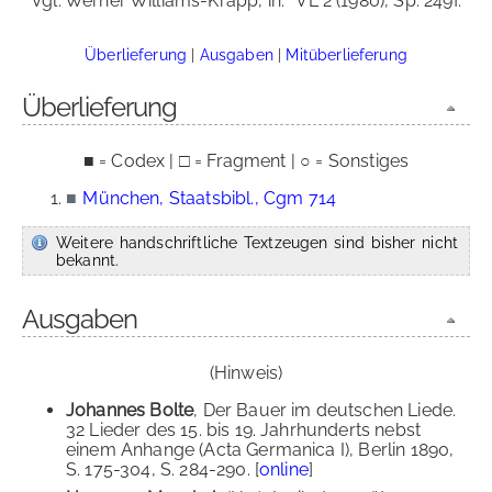
Vgl. Werner Williams-Krapp, in:
VL 2 (1980), Sp. 249f.
Überlieferung
|
Ausgaben
|
Mitüberlieferung
Überlieferung
■ = Codex | □ = Fragment | ○ = Sonstiges
■
München, Staatsbibl., Cgm 714
Weitere handschriftliche Textzeugen sind bisher nicht
bekannt.
Ausgaben
(Hinweis)
Johannes Bolte
, Der Bauer im deutschen Liede.
32 Lieder des 15. bis 19. Jahrhunderts nebst
einem Anhange (Acta Germanica I), Berlin 1890,
S. 175-304, S. 284-290. [
online
]