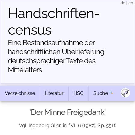
de
|
en
Handschriften­
census
Eine Bestandsaufnahme der
handschriftlichen Über­lieferung
deutschsprachiger Texte des
Mittelalters
Verzeichnisse
Literatur
HSC
Suche
'Der Minne Freigedank'
2
Vgl. Ingeborg Glier, in:
VL 6 (1987), Sp. 551f.