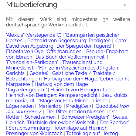
Mitüberlieferung
Mit diesem Werk sind mindestens 32 weitere
deutschsprachige Werke überliefert.
'Alexius' (Verslegende C)
|
'Baumgarten geistlicher
Herzen'
|
Berthold von Regensburg: Predigten
|
'Cato'
|
David von Augsburg: 'Der Spiegel der Tugend'
|
Elsbeth von Oye: 'Offenbarungen'
|
Pseudo-Engelhart
von Ebrach: 'Das Buch der Vollkommenheit'
|
'Evangelien-Perikopen'
|
'Frauendienst und
Minnedienst'
|
'Fünfzehn Vorzeichen des Jüngsten
Gerichts'
|
Gebet(e)
|
Geistliche Texte / Traktate /
Betrachtungen
|
Hartwig von dem Hage: 'Leben der hl.
Margarete'
|
Hartwig von dem Hage:
'Tagzeitengedicht'
|
Heinrich von Beringen: Lieder
|
Heinrich von Beringen: Reimpaargedicht
|
'Jesu dulcis
memoria', dt.
|
'Klage vor Frau Minne'
|
Lieder
|
Lügenreden
|
'Marienlob'
|
Predigt(en)
|
'Quodlibet
Von
der stampeney
'
|
'Der Ritter mit den Nüssen'
|
Der
Rotter
|
'Scheidsamen'
|
'Schweizer Predigten'
|
Seuse,
Heinrich: 'Büchlein der ewigen Weisheit'
|
'Der Sperber'
|
Spruchsammlung
|
Totenklage auf Heinrich
Preisinger von Wolnzach
|
Totenklage auf Herzog