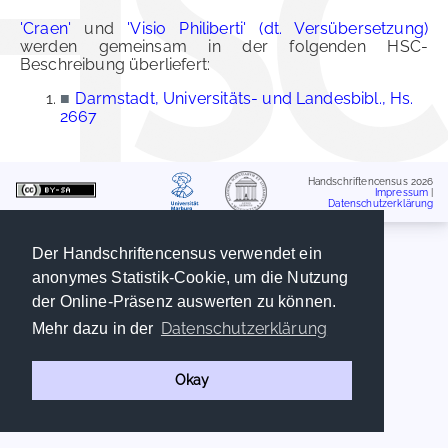
'Craen'
und
'Visio Philiberti' (dt. Versübersetzung)
werden gemeinsam in der folgenden HSC-
Beschreibung überliefert:
■
Darmstadt, Universitäts- und Landesbibl., Hs.
2667
Handschriftencensus 2026
Impressum
|
Datenschutzerklärung
Der Handschriftencensus verwendet ein
anonymes Statistik-Cookie, um die Nutzung
der Online-Präsenz auswerten zu können.
Datenschutzerklärung
Mehr dazu in der
Okay