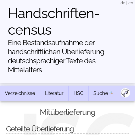
de
|
en
Handschriften­
census
Eine Bestandsaufnahme der
handschriftlichen Über­lieferung
deutschsprachiger Texte des
Mittelalters
Verzeichnisse
Literatur
HSC
Suche
Mitüberlieferung
Geteilte Überlieferung