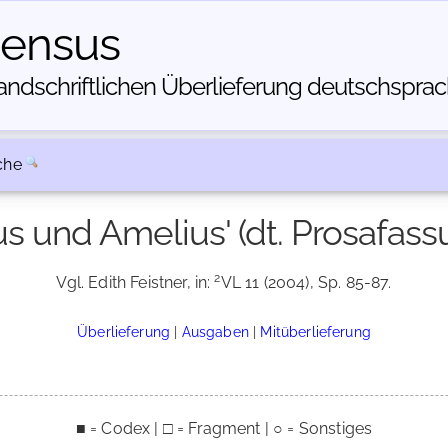
census
dschriftlichen Über­lieferung deutschsprachi
che
s und Amelius' (dt. Prosafas
2
Vgl. Edith Feistner, in:
VL 11 (2004), Sp. 85-87.
Überlieferung
|
Ausgaben
|
Mitüberlieferung
■ = Codex | □ = Fragment | ○ = Sonstiges