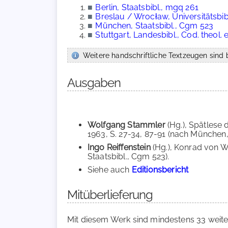
■
Berlin, Staatsbibl., mgq 261
■
Breslau / Wrocław, Universitätsbibl
■
München, Staatsbibl., Cgm 523
■
Stuttgart, Landesbibl., Cod. theol. et
Weitere handschriftliche Textzeugen sind b
Ausgaben
Wolfgang Stammler
(Hg.), Spätlese 
1963, S. 27-34, 87-91 (nach München,
Ingo Reiffenstein
(Hg.), Konrad von W
Staatsbibl., Cgm 523).
Siehe auch
Editionsbericht
Mitüberlieferung
Mit diesem Werk sind mindestens 33 weite