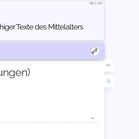
de
|
en
ger Texte des Mittelalters
sungen)