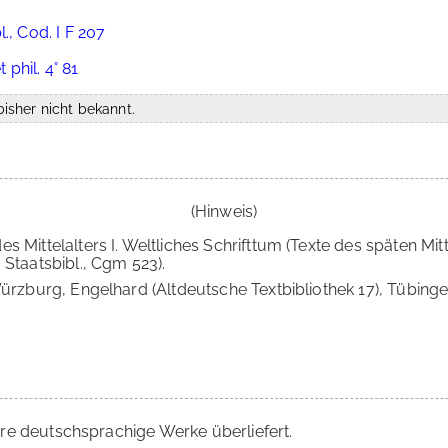
., Cod. I F 207
 phil. 4° 81
isher nicht bekannt.
(Hinweis)
des Mittelalters I. Weltliches Schrifttum (Texte des späten Mit
 Staatsbibl., Cgm 523).
ürzburg, Engelhard (Altdeutsche Textbibliothek 17), Tübing
re deutschsprachige Werke überliefert.