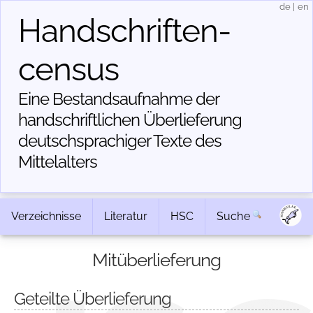
de
|
en
Handschriften­
census
Eine Bestandsaufnahme der
handschriftlichen Über­lieferung
deutschsprachiger Texte des
Mittelalters
Verzeichnisse
Literatur
HSC
Suche
Mitüberlieferung
Geteilte Überlieferung