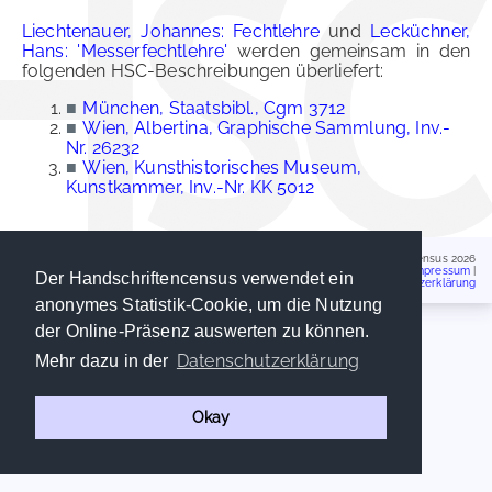
Liechtenauer, Johannes: Fechtlehre
und
Lecküchner,
Hans: 'Messerfechtlehre'
werden gemeinsam in den
folgenden HSC-Beschreibungen überliefert:
■
München, Staatsbibl., Cgm 3712
■
Wien, Albertina, Graphische Sammlung, Inv.-
Nr. 26232
■
Wien, Kunsthistorisches Museum,
Kunstkammer, Inv.-Nr. KK 5012
Handschriftencensus 2026
Impressum
|
Der Handschriftencensus verwendet ein
Datenschutzerklärung
anonymes Statistik-Cookie, um die Nutzung
der Online-Präsenz auswerten zu können.
Datenschutzerklärung
Mehr dazu in der
Okay