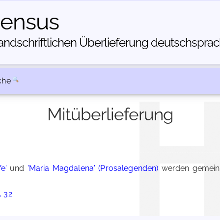
census
dschriftlichen Über­lieferung deutschsprachi
che
Mitüberlieferung
e'
und
'Maria Magdalena' (Prosalegenden)
werden gemeins
, 32