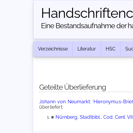
Handschriften­
Eine Bestandsaufnahme der han
Verzeichnisse
Literatur
HSC
Su
Geteilte Überlieferung
Johann von Neumarkt: 'Hieronymus-Brief
überliefert:
■
Nürnberg, Stadtbibl., Cod. Cent. VII