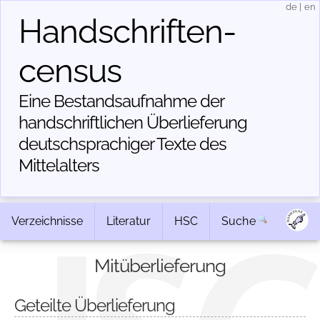
de
|
en
Handschriften­
census
Eine Bestandsaufnahme der
handschriftlichen Über­lieferung
deutschsprachiger Texte des
Mittelalters
Verzeichnisse
Literatur
HSC
Suche
Mitüberlieferung
Geteilte Überlieferung