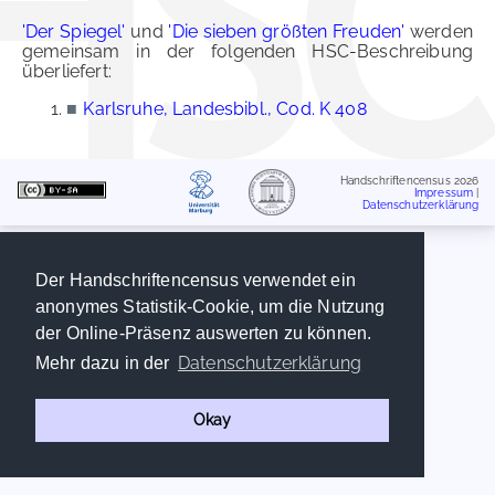
'Der Spiegel'
und
'Die sieben größten Freuden'
werden
gemeinsam in der folgenden HSC-Beschreibung
überliefert:
■
Karlsruhe, Landesbibl., Cod. K 408
Handschriftencensus 2026
Impressum
|
Datenschutzerklärung
Der Handschriftencensus verwendet ein
anonymes Statistik-Cookie, um die Nutzung
der Online-Präsenz auswerten zu können.
Datenschutzerklärung
Mehr dazu in der
Okay