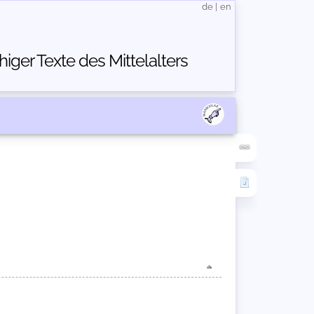
de
|
en
ger Texte des Mittelalters