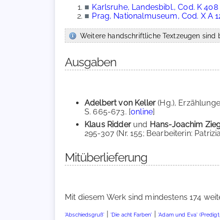
■
Karlsruhe, Landesbibl., Cod. K 408
■
Prag, Nationalmuseum, Cod. X A 1
Weitere handschriftliche Textzeugen sind b
Ausgaben
Adelbert von Keller
(Hg.), Erzählunge
S. 665-673. [
online
]
Klaus Ridder
und
Hans-Joachim Zie
295-307 (Nr. 155; Bearbeiterin: Patri
Mitüberlieferung
Mit diesem Werk sind mindestens 174 weit
|
|
'Abschiedsgruß'
'Die acht Farben'
'Adam und Eva' (Predigt