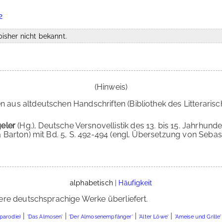
2
isher nicht bekannt.
(Hinweis)
n aus altdeutschen Handschriften (Bibliothek des Litterarisch
geler
(Hg.), Deutsche Versnovellistik des 13. bis 15. Jahrhunder
zia Barton) mit Bd. 5, S. 492-494 (engl. Übersetzung von Sebas
alphabetisch
|
Häufigkeit
ere deutschsprachige Werke überliefert.
|
|
|
|
parodie)
'Das Almosen'
'Der Almosenempfänger'
'Alter Löwe'
'Ameise und Grille'