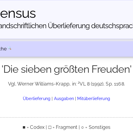
census
dschriftlichen Über­lieferung deutschsprachi
che
'Die sieben größten Freuden'
2
Vgl. Werner Williams-Krapp, in:
VL 8 (1992), Sp. 1168.
Überlieferung
|
Ausgaben
|
Mitüberlieferung
■ = Codex | □ = Fragment | ○ = Sonstiges