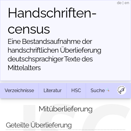
de
|
en
Handschriften­
census
Eine Bestandsaufnahme der
handschriftlichen Über­lieferung
deutschsprachiger Texte des
Mittelalters
Verzeichnisse
Literatur
HSC
Suche
Mitüberlieferung
Geteilte Überlieferung