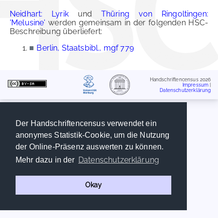
Neidhart: Lyrik
und
Thüring von Ringoltingen:
'Melusine'
werden gemeinsam in der folgenden HSC-
Beschreibung überliefert:
■
Berlin, Staatsbibl., mgf 779
Handschriftencensus 2026
Impressum
|
Datenschutzerklärung
Der Handschriftencensus verwendet ein
anonymes Statistik-Cookie, um die Nutzung
der Online-Präsenz auswerten zu können.
Datenschutzerklärung
Mehr dazu in der
Okay