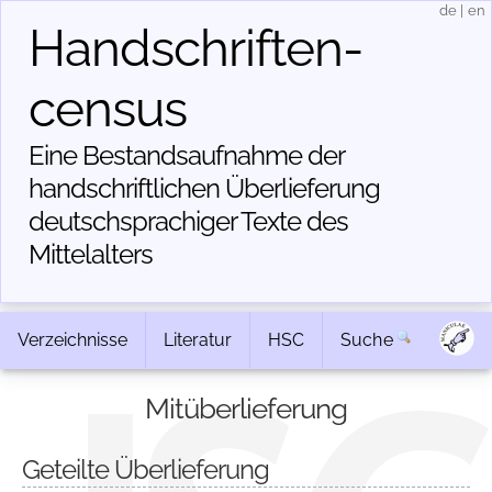
de
|
en
Handschriften­
census
Eine Bestandsaufnahme der
handschriftlichen Über­lieferung
deutschsprachiger Texte des
Mittelalters
Verzeichnisse
Literatur
HSC
Suche
Mitüberlieferung
Geteilte Überlieferung