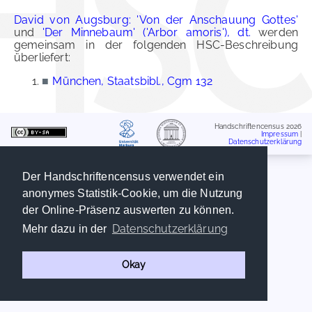
David von Augsburg: 'Von der Anschauung Gottes'
und
'Der Minnebaum' ('Arbor amoris'), dt.
werden
gemeinsam in der folgenden HSC-Beschreibung
überliefert:
■
München, Staatsbibl., Cgm 132
Handschriftencensus 2026
Impressum
|
Datenschutzerklärung
Der Handschriftencensus verwendet ein
anonymes Statistik-Cookie, um die Nutzung
der Online-Präsenz auswerten zu können.
Datenschutzerklärung
Mehr dazu in der
Okay