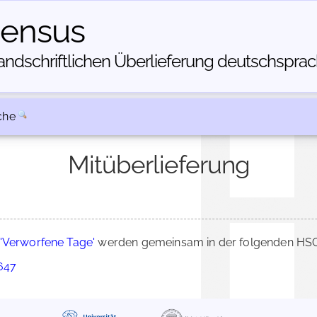
census
dschriftlichen Über­lieferung deutschsprachi
che
Mitüberlieferung
'Verworfene Tage'
werden gemeinsam in der folgenden HSC-
3647