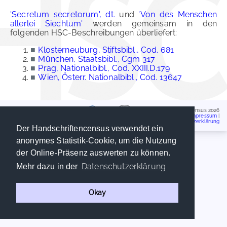
'Secretum secretorum', dt.
und
'Von des Menschen
allerlei Siechtum'
werden gemeinsam in den
folgenden HSC-Beschreibungen überliefert:
■
Klosterneuburg, Stiftsbibl., Cod. 681
■
München, Staatsbibl., Cgm 317
■
Prag, Nationalbibl., Cod. XXIII.D.179
■
Wien, Österr. Nationalbibl., Cod. 13647
Handschriftencensus 2026
Impressum
|
Datenschutzerklärung
Der Handschriftencensus verwendet ein
anonymes Statistik-Cookie, um die Nutzung
der Online-Präsenz auswerten zu können.
Datenschutzerklärung
Mehr dazu in der
Okay