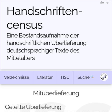
de
|
en
Handschriften­
census
Eine Bestandsaufnahme der
handschriftlichen Über­lieferung
deutschsprachiger Texte des
Mittelalters
Verzeichnisse
Literatur
HSC
Suche
Mitüberlieferung
Geteilte Überlieferung