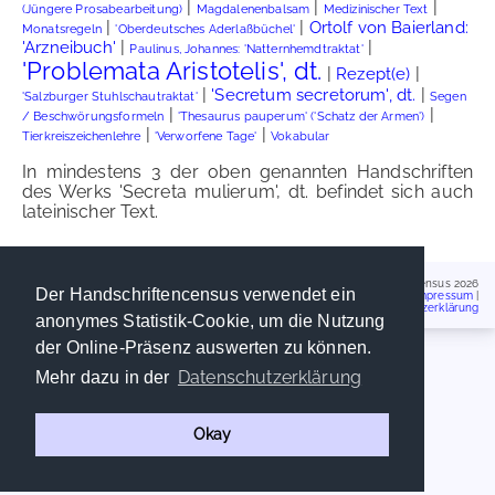
|
|
|
(Jüngere Prosabearbeitung)
Magdalenenbalsam
Medizinischer Text
|
|
Ortolf von Baierland:
Monatsregeln
'Oberdeutsches Aderlaßbüchel'
|
|
'Arzneibuch'
Paulinus, Johannes: 'Natternhemdtraktat'
'Problemata Aristotelis', dt.
|
|
Rezept(e)
|
|
'Secretum secretorum', dt.
'Salzburger Stuhlschautraktat'
Segen
|
|
/ Beschwörungsformeln
'Thesaurus pauperum' ('Schatz der Armen')
|
|
Tierkreiszeichenlehre
'Verworfene Tage'
Vokabular
In mindestens 3 der oben genannten Handschriften
des Werks 'Secreta mulierum', dt. befindet sich auch
lateinischer Text.
Handschriftencensus 2026
Der Handschriftencensus verwendet ein
Impressum
|
Datenschutzerklärung
anonymes Statistik-Cookie, um die Nutzung
der Online-Präsenz auswerten zu können.
Datenschutzerklärung
Mehr dazu in der
Okay