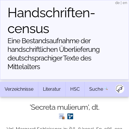
de
|
en
Handschriften­
census
Eine Bestandsaufnahme der
handschriftlichen Über­lieferung
deutschsprachiger Texte des
Mittelalters
Verzeichnisse
Literatur
HSC
Suche
'Secreta mulierum', dt.
2