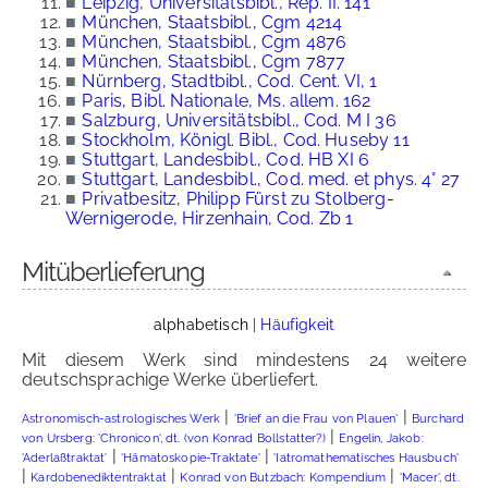
■
Leipzig, Universitätsbibl., Rep. II. 141
■
München, Staatsbibl., Cgm 4214
■
München, Staatsbibl., Cgm 4876
■
München, Staatsbibl., Cgm 7877
■
Nürnberg, Stadtbibl., Cod. Cent. VI, 1
■
Paris, Bibl. Nationale, Ms. allem. 162
■
Salzburg, Universitätsbibl., Cod. M I 36
■
Stockholm, Königl. Bibl., Cod. Huseby 11
■
Stuttgart, Landesbibl., Cod. HB XI 6
■
Stuttgart, Landesbibl., Cod. med. et phys. 4° 27
■
Privatbesitz, Philipp Fürst zu Stolberg-
Wernigerode, Hirzenhain, Cod. Zb 1
Mitüberlieferung
alphabetisch
|
Häufigkeit
Mit diesem Werk sind mindestens 24 weitere
deutschsprachige Werke überliefert.
|
|
Astronomisch-astrologisches Werk
'Brief an die Frau von Plauen'
Burchard
|
von Ursberg: 'Chronicon', dt. (von Konrad Bollstatter?)
Engelin, Jakob:
|
|
'Aderlaßtraktat'
'Hämatoskopie-Traktate'
'Iatromathematisches Hausbuch'
|
|
|
Kardobenediktentraktat
Konrad von Butzbach: Kompendium
'Macer', dt.