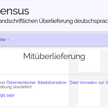
census
dschriftlichen Über­lieferung deutschsprachi
che
Mitüberlieferung
nd
Österreichischer Bibelübersetzer: 'Zwei Vorreden zur 
bung überliefert:
 mgq 1497