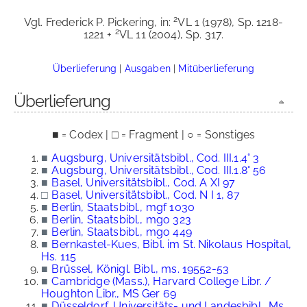
2
Vgl. Frederick P. Pickering, in:
VL 1 (1978), Sp. 1218-
2
1221 +
VL 11 (2004), Sp. 317.
Überlieferung
|
Ausgaben
|
Mitüberlieferung
Überlieferung
■ = Codex | □ = Fragment | ○ = Sonstiges
■
Augsburg, Universitätsbibl., Cod. III.1.4° 3
■
Augsburg, Universitätsbibl., Cod. III.1.8° 56
■
Basel, Universitätsbibl., Cod. A XI 97
□
Basel, Universitätsbibl., Cod. N I 1, 87
■
Berlin, Staatsbibl., mgf 1030
■
Berlin, Staatsbibl., mgo 323
■
Berlin, Staatsbibl., mgo 449
■
Bernkastel-Kues, Bibl. im St. Nikolaus Hospital,
Hs. 115
■
Brüssel, Königl. Bibl., ms. 19552-53
■
Cambridge (Mass.), Harvard College Libr. /
Houghton Libr., MS Ger 69
■
Düsseldorf, Universitäts- und Landesbibl., Ms.