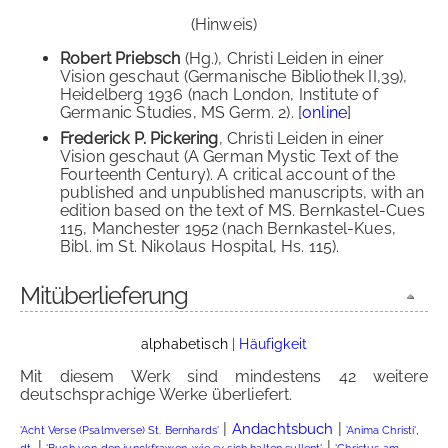
(Hinweis)
Robert Priebsch
(Hg.), Christi Leiden in einer
Vision geschaut (Germanische Bibliothek II,39),
Heidelberg 1936 (nach London, Institute of
Germanic Studies, MS Germ. 2). [
online
]
Frederick P. Pickering
, Christi Leiden in einer
Vision geschaut (A German Mystic Text of the
Fourteenth Century). A critical account of the
published and unpublished manuscripts, with an
edition based on the text of MS. Bernkastel-Cues
115, Manchester 1952 (nach Bernkastel-Kues,
Bibl. im St. Nikolaus Hospital, Hs. 115).
Mitüberlieferung
alphabetisch
|
Häufigkeit
Mit diesem Werk sind mindestens 42 weitere
deutschsprachige Werke überliefert.
|
|
Andachtsbuch
'Acht Verse (Psalmverse) St. Bernhards'
'Anima Christi',
|
|