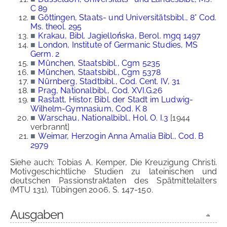
C 89
■
Göttingen, Staats- und Universitätsbibl., 8° Cod.
Ms. theol. 295
■
Krakau, Bibl. Jagiellońska, Berol. mgq 1497
■
London, Institute of Germanic Studies, MS
Germ. 2
■
München, Staatsbibl., Cgm 5235
■
München, Staatsbibl., Cgm 5378
■
Nürnberg, Stadtbibl., Cod. Cent. IV, 31
■
Prag, Nationalbibl., Cod. XVI.G.26
■
Rastatt, Histor. Bibl. der Stadt im Ludwig-
Wilhelm-Gymnasium, Cod. K 8
■
Warschau, Nationalbibl., Hol. O. I.3
[1944
verbrannt]
■
Weimar, Herzogin Anna Amalia Bibl., Cod. B
2979
Siehe auch: Tobias A. Kemper, Die Kreuzigung Christi.
Motivgeschichtliche Studien zu lateinischen und
deutschen Passionstraktaten des Spätmittelalters
(MTU 131), Tübingen 2006, S. 147-150.
Ausgaben