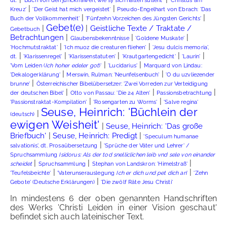
dt.
'Buch von den junckfrawen, wie sy sich halten sullent'
'Christus am
|
|
Kreuz'
'Der Geist hat mich vergeistet'
Pseudo-Engelhart von Ebrach: 'Das
|
|
Buch der Vollkommenheit'
'Fünfzehn Vorzeichen des Jüngsten Gerichts'
Gebet(e)
|
|
Geistliche Texte / Traktate /
Gebetbuch
|
|
|
Betrachtungen
Glaubensbekenntnisse
'Goldene Muskate'
|
|
'Hochmutstraktat'
'Ich muoz die creaturen fliehen'
'Jesu dulcis memoria',
|
|
|
|
|
dt.
'Klarissenregel'
'Klarissenstatuten'
'Krautgartengedicht'
'Laurin'
|
|
'Vom Leiden (
Ich hoher edeler got
)'
'Lucidarius'
Marquard von Lindau:
|
|
'Dekalogerklärung'
Merswin, Rulman: 'Neunfelsenbuch'
'O du uzvliezender
|
brunne'
Österreichischer Bibelübersetzer: 'Zwei Vorreden zur Verteidigung
|
|
|
der deutschen Bibel'
Otto von Passau: 'Die 24 Alten'
Passionsbetrachtung
|
|
'Passionstraktat-Kompilation'
'Rosengarten zu Worms'
'Salve regina'
Seuse, Heinrich: 'Büchlein der
|
(deutsch)
ewigen Weisheit'
|
Seuse, Heinrich: 'Das große
|
|
Briefbuch'
Seuse, Heinrich: Predigt
'Speculum humanae
|
salvationis', dt. Prosaübersetzung
'Sprüche der Väter und Lehrer' /
Spruchsammlung
Isidorus: Als der tod snelliclichen leib vnd sele von einander
|
|
|
scheidet
Spruchsammlung
Stephan von Landskron: 'Himelstraß'
|
|
'Teufelsbeichte'
'Vaterunserauslegung
Ich er dich und pet dich an
'
'Zehn
|
Gebote' (Deutsche Erklärungen)
'Die zwölf Räte Jesu Christi'
In mindestens 6 der oben genannten Handschriften
des Werks 'Christi Leiden in einer Vision geschaut'
befindet sich auch lateinischer Text.