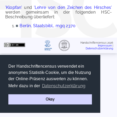
'Klopfan'
und
'Lehre von den Zeichen des Hirsches'
werden gemeinsam in der folgenden HSC-
Beschreibung überliefert:
■
Berlin, Staatsbibl., mgq 2370
Handschriftencensus 2026
Impressum
|
Datenschutzerklärung
Der Handschriftencensus verwendet ein
anonymes Statistik-Cookie, um die Nutzung
der Online-Präsenz auswerten zu können.
Datenschutzerklärung
Mehr dazu in der
Okay