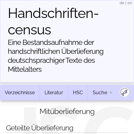
de
|
en
Handschriften­
census
Eine Bestandsaufnahme der
handschriftlichen Über­lieferung
deutschsprachiger Texte des
Mittelalters
Verzeichnisse
Literatur
HSC
Suche
Mitüberlieferung
Geteilte Überlieferung