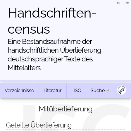
de
|
en
Handschriften­
census
Eine Bestandsaufnahme der
handschriftlichen Über­lieferung
deutschsprachiger Texte des
Mittelalters
Verzeichnisse
Literatur
HSC
Suche
Mitüberlieferung
Geteilte Überlieferung