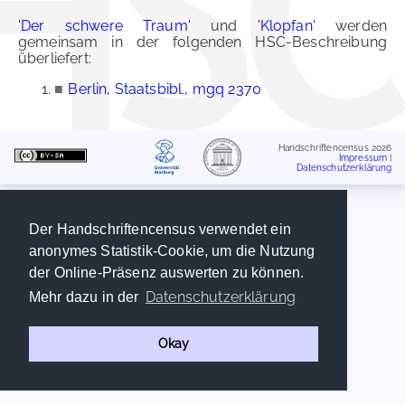
'Der schwere Traum'
und
'Klopfan'
werden
gemeinsam in der folgenden HSC-Beschreibung
überliefert:
■
Berlin, Staatsbibl., mgq 2370
Handschriftencensus 2026
Impressum
|
Datenschutzerklärung
Der Handschriftencensus verwendet ein
anonymes Statistik-Cookie, um die Nutzung
der Online-Präsenz auswerten zu können.
Datenschutzerklärung
Mehr dazu in der
Okay